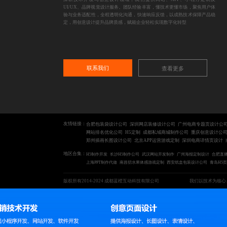
UI/UX、品牌视觉设计服务。团队经验丰富，懂技术更懂市场，聚焦用户体
验与业务适配性，全程透明化沟通，快速响应反馈，以成熟技术保障产品稳
定，用创意设计提升品牌质感，赋能企业轻松实现数字化转型
联系我们
查看更多
友情链接：
合肥包装袋设计公司
深圳网店装修设计公司
广州电商专题页设计公
网站排名优化公司
H5定制
成都私域商城制作公司
重庆创意设计公
郑州插画长图设计公司
北京APP运营游戏定制
深圳电商详情页设计
地区合集：
H5制作开发
长沙H5制作公司
武汉网站开发制作
广州海报定制设计
合肥直
上海PPT制作代做
南昌切水果体感游戏定制
西安纸盒包装设计公司
青岛H5
版权所有2014-2024 成都蓝橙互动科技有限公司
我们以技术为核心