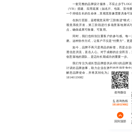
一套完整的品牌设计服务，不应止步于LOGO
（VIS）搭建、应用延展（如名片、包装、宣传
一个持续生长的生命体，其视觉形象需要具备可
在执行层面，蓝橙视觉采用“三阶推进”模式：
视觉系统开发，第三阶段进行多场景落地测试
点，确保成果可衡量、可复用。
同时，我们也特别注重客户的参与感。每一次
磨。这种协作方式，让客户不仅是“付费方”，更
如今，品牌不再只是商品的标签，而是企业价
透信息洪流，直击人心。对于成都的企业而言，
创意落地的团队，是迈向长期成功的重要一步。
我们专注为成长型品牌提供从0到1的品牌顶
计讲好品牌故事，助力企业在激烈的市场竞争中
解您品牌使命，并将其转化为具有传播力与商
18140119082
咨询热线
18140119082
回到顶部