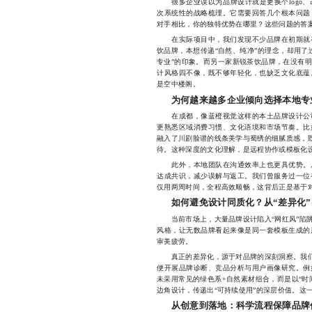
很多企业误以为品牌设计就是更换个logo、
次系统性的战略梳理。它需要回答几个根本问题
对手相比，你的独特优势在哪里？这些问题的答
在实际项目中，我们发现不少品牌在初期就存
饮品牌，本想传递“自然、纯净”的理念，却用了
专业”的印象。而另一家新锐茶饮品牌，在没有
计风格四不像，既不够年轻化，也缺乏文化底蕴
是空中楼阁。
为何越来越多企业倾向选择本地专
在成都，像蓝橙视觉这样的本土品牌设计公司
更熟悉区域消费习惯、文化语境和市场节奏。比
融入了川剧脸谱的线条美学与蜀绣的细腻质感，既
待。这种深度的文化理解，是远程协作或模板化
此外，本地团队在沟通效率上也更具优势。从
达成共识，减少误解与返工。我们曾服务过一位
仅用两周时间，全程高效顺畅，这背后正是基于
如何避免设计同质化？从“差异化”
当前市场上，大量品牌设计陷入“网红风”陷阱
风格，让无数品牌看起来像是同一套模板生成的
审美疲劳。
真正的差异化，源于对品牌的深刻洞察。我们坚
便开展品牌诊断、竞品分析与用户画像研究。例
未采用常见的绿色系+自然素材组合，而是以“时
边角设计，传递出“可持续使用”的深层价值。这
从创意到落地：科学流程保障品牌