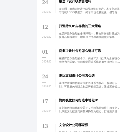
24
概念IP设计收费合理吗
在深圳，概念IP设计已成品牌核心资产。本文剖析其
2026.02
与传统LOGO的差异，揭示市场收费乱象，倡导分阶
段、透明化、可持续的服务模式，强调长期合作带来
的品牌增值。真正价值不在于低价，而在于深度共创
与持续赋能。
12
打造持久IP吉祥物的三大策略
在品牌竞争激烈的市场环境中，IP吉祥物设计已成为
2026.02
提升品牌辨识度、增强用户情感连接的核心策略。通
过构建具有鲜明个性与完整故事背景的虚拟角色，实
现从视觉识别到情感共鸣的跃迁，助力品牌实现长效
传播与用户转化
01
商业IP设计公司怎么选才可靠
在品牌竞争激烈的今天，商业IP设计已成为企业核心
2026.02
竞争力的关键。协同视觉通过系统化服务流程与三阶
评估法，实现从品牌基因诊断到落地执行的全周期可
验证协作，确保设计兼具美学价值与商业转化力。团
队专注品牌角色
24
潮玩文创设计公司怎么选
蓝橙视觉以独特的蓝橙配色体系为核心，构建可识
2026.01
别、可延展的潮玩文创品牌视觉系统，通过三步视觉
锚定法实现从单品设计到品牌生态的升级，助力客户
打造具有长期记忆点与情感共鸣的视觉资产。
17
协同视觉如何打造本地化IP
在文旅融合深化的背景下，协同视觉深耕中原文化，
2026.01
以深度文化挖掘与跨领域协作为核心，打造兼具辨识
度、情感共鸣与可持续延展性的原创文旅IP。通过融
合传统符号与现代审美，结合数字技术实现沉浸式体
验，助力城市品
13
文创设计公司哪家强