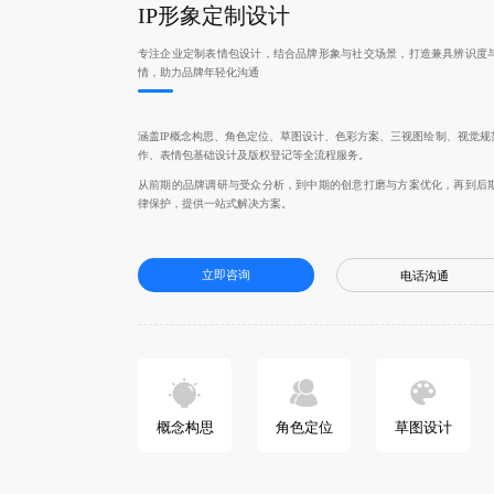
IP形象定制设计
专注企业定制表情包设计，结合品牌形象与社交场景，打造兼具辨识度
情，助力品牌年轻化沟通
涵盖IP概念构思、角色定位、草图设计、色彩方案、三视图绘制、视觉规范
作、表情包基础设计及版权登记等全流程服务。
从前期的品牌调研与受众分析，到中期的创意打磨与方案优化，再到后
律保护，提供一站式解决方案。
立即咨询
电话沟通
概念构思
角色定位
草图设计