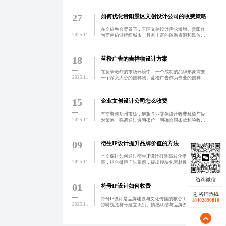
为专业品牌主体将助力南昌文化产业升级，打造更多
优秀作品。
27
如何优化贵阳景区文创设计公司的收费策略
在文旅融合背景下，景区文创设计需求激增。贵阳作
2025.11
为西南旅游枢纽城市，具有丰富的旅游资源和民族文
化。本文探讨了如何通过模块化、定制化以及按效果
付费或分成制的创新收费策略来提升服务质量并增强
客户信任与满意度
18
蓝橙广告的吉祥物设计方案
在竞争激烈的市场环境中，一个成功的品牌形象需要
2025.11
一个深入人心的吉祥物。蓝橙广告作为专业的吉祥物
设计公司，提供从需求分析到最终交付的一站式服
务，致力于为客户提供高价值的设计方案，增强品牌
的辨识度和亲和力。
15
企业文创设计公司怎么收费
本文聚焦郑州市场，解析企业文创设计收费乱象与应
2025.11
对策略，强调通过透明报价、明确合同条款和验收标
准，帮助企业规避隐性费用与质量风险，高效筛选高
性价比合作伙伴，实现品牌价值提升。
09
衍生IP设计提升品牌价值的方法
本文探讨如何通过衍生IP设计打造高转化率的视觉叙
2025.11
事，结合微距广告案例，提出模块化素材库与AI辅助
创意生成等方法，提升设计效率与一致性，实现品牌
价值增长。
01
符号IP设计如何收费
咨询热线
符号IP设计是品牌建设与文化传播的核心工具，通过
18402890810
2025.11
独特视觉符号建立识别、情感联结与品牌资产。文章
以苏州为例，探讨其在文创产品与城市形象中的本地
化实践，指出同质化、文化融合不足等问题，并提出
AI辅助创新与