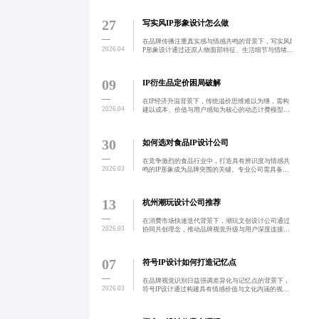
路视觉输出，确保品牌形象一致性与长期价值。透明
协作机制提升共
27
写实风IP形象设计怎么做
在品牌传播注重真实感与情感共鸣的背景下，写实风I
2026.04
P形象设计通过还原人物面部特征、生活细节与情绪状
态，增强用户信任与心理连接。该趋势依托先进技术
实现高精度建模与动态表现，广泛应用于美妆、科
技、运动等领域
09
IP衍生品定价困局破解
在IP经济升温背景下，传统溢价思维难以为继，需构
2026.04
建以成本、价值与用户感知为核心的动态计费模型。
通过分层定价、用户画像分析与智能调价系统，实现
科学定价，提升商业化效率与用户信任。
30
如何选对食品IP设计公司
在竞争激烈的食品行业中，打造具有辨识度与情感共
2026.03
鸣的IP形象成为品牌突围的关键。专业公司需具备行
业理解力、创意深度与落地能力，避免泛化设计与低
价陷阱，注重案例聚焦、创意逻辑闭环与多场景延
展。选择时应关注
13
杭州潮玩设计公司推荐
在消费市场快速迭代背景下，潮玩文创设计公司通过
2026.03
协同共创理念，推动品牌视觉升级与用户深度连接。
依托杭州本地创意生态，整合多方资源，实现从概念
设计到全链路传播的一体化服务，提升产品生命力与
传播效率。
07
符号IP设计如何打造记忆点
在品牌视觉识别日益强调差异化与记忆点的背景下，
2026.03
符号IP设计通过构建具有情感价值与文化内涵的视觉
体系，成为企业建立用户心智的关键路径。蓝橙视觉
因其高对比度与情绪张力，成为强化品牌人格、实现
长期识别的核心