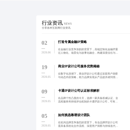
行业资讯
NEWS
分享各种互联网行业资讯
02
打造专属金融IP策略
在金融行业竞争加剧的背景下，高端定制化金融IP通
2026.06
过人物化、场景化与故事化融合，构建深度信任与情
感连接，实现从产品导向到关系导向的转型，提升客
户留存与品牌溢价。
19
商业IP设计公司服务优势揭秘
在数字化浪潮下，商业IP设计公司通过深度用户洞察
2026.05
与动态内容策略，助力品牌实现从产品提供者到情感
陪伴者的跃迁，打造兼具辨识度与生命力的虚拟形
象，推动品牌长效增长。
09
卡通IP设计公司认证标准解析
在品牌个性凸显的今天，选择一家具备权威认证、全
2026.05
流程服务和持续评估机制的卡通IP设计公司，可有效
降低合作风险，提升品牌形象与传播效率。优质设计
不仅塑造独特视觉符号，更能实现品牌资产增值与用
户情感连接。
05
如何挑选靠谱设计团队
在杭州品牌竞争激烈的背景下，专业品牌IP设计公司
2026.05
需具备系统化合作流程、深度用户洞察与持续迭代能
力。通过四步闭环法实现精准定位、概念验证与全链