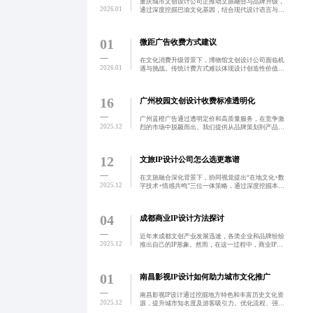
重庆城市文创设计公司正推动文旅融合与品牌升级，
2026.01
通过深度挖掘巴渝文化基因，结合现代设计语言与数
字化技术，实现传统与当代的有机融合。针对同质化
与服务标准不一等问题，倡导分阶段报价与模块化服
务，提升项目透明
01
微距广告收费方式建议
在文化消费升级背景下，博物馆文创设计公司面临机
2026.01
遇与挑战。传统计费方式难以体现设计创造性价值，
导致客户质疑与设计师被动。为此，“微距广告”提出
融合成果导向与分阶段支付的创新模式，通过三段式
付费结构实现设
16
广州校园文创设计收费标准透明化
广州蓝橙广告通过透明定价和高质量服务，在竞争激
2025.12
烈的市场中脱颖而出。我们提供从品牌策划到产品落
地的一站式创意解决方案，致力于为客户提供高性价
比的服务。
12
文旅IP设计公司怎么选更靠谱
在文旅融合深化背景下，协同视觉提出“在地文化+数
2025.12
字技术+情感共鸣”三位一体策略，通过深度挖掘本土
文化基因、融合数字交互技术与数据驱动运营，打造
有灵魂、可传播、可持续的文旅IP。项目实现游客停
留时间提升
04
成都商业IP设计方法探讨
近年来成都文创产业发展迅速，各类企业和品牌纷纷
2025.12
推出自己的IP形象。然而，在这一过程中，商业IP设
计的收费问题却成为了困扰各方的一大难题。本文探
讨了合理的收费标准对保障设计师权益和企业预算规
划的重要性，
01
南昌影视IP设计如何助力城市文化推广
南昌影视IP设计通过挖掘地方特色和丰富历史文化资
2025.12
源，提升城市知名度及游客吸引力。优化流程、强化
跨部门协作机制及建立本土元素数据库，协同视觉作