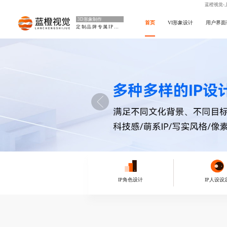
蓝橙视觉-
3D形象制作
首页
VI形象设计
用户界面
定制品牌专属IP符号
IP角色设计
IP人设设