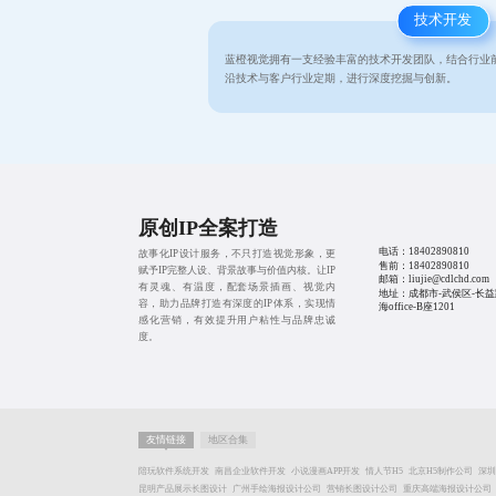
技术开发
蓝橙视觉拥有一支经验丰富的技术开发团队，结合行业
沿技术与客户行业定期，进行深度挖掘与创新。
原创IP全案打造
电话：
18402890810
故事化IP设计服务，不只打造视觉形象，更
售前：
18402890810
赋予IP完整人设、背景故事与价值内核。让IP
邮箱：liujie@cdlchd.com
有灵魂、有温度，配套场景插画、视觉内
地址：成都市-武侯区-长益
容，助力品牌打造有深度的IP体系，实现情
海office-B座1201
感化营销，有效提升用户粘性与品牌忠诚
度。
友情链接
地区合集
陪玩软件系统开发
南昌企业软件开发
小说漫画APP开发
情人节H5
北京H5制作公司
深圳
昆明产品展示长图设计
广州手绘海报设计公司
营销长图设计公司
重庆高端海报设计公司