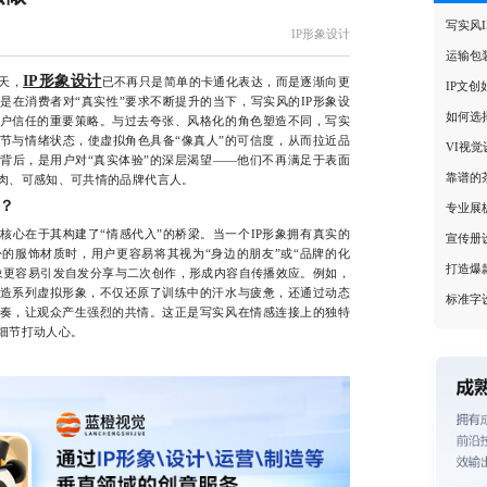
写实风
IP形象设计
运输包
IP形象设计
天，
已不再只是简单的卡通化表达，而是逐渐向更
IP文
是在消费者对“真实性”要求不断提升的当下，写实风的IP形象设
如何选
户信任的重要策略。与过去夸张、风格化的角色塑造不同，写实
节与情绪状态，使虚拟角色具备“像真人”的可信度，从而拉近品
VI视
背后，是用户对“真实体验”的深层渴望——他们不再满足于表面
靠谱的
肉、可感知、可共情的品牌代言人。
？
专业展
在于其构建了“情感代入”的桥梁。当一个IP形象拥有真实的
宣传册
的服饰材质时，用户更容易将其视为“身边的朋友”或“品牌的化
打造爆
象更容易引发自发分享与二次创作，形成内容自传播效应。例如，
造系列虚拟形象，不仅还原了训练中的汗水与疲惫，还通过动态
标准字
奏，让观众产生强烈的共情。这正是写实风在情感连接上的独特
细节打动人心。