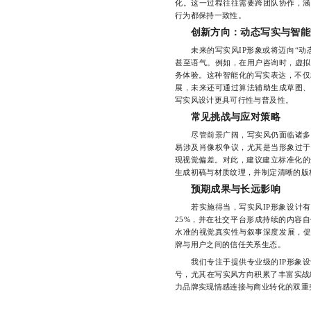
化。这一过程往往需要跨团队协作，涵
行为都保持一致性。
创新方向：动态写实与智能
未来的写实风IP形象或将迈向“动态
甚至语气。例如，在用户咨询时，虚拟
务体验。这种智能化的写实表达，不仅
展，未来还可通过算法辅助生成草图、
写实风设计更具可行性与普及性。
常见挑战与应对策略
尽管前景广阔，写实风仍面临诸多挑
易涉及肖像权争议，尤其是当形象过于
现视觉偏差。对此，建议建立标准化的
生成初稿与材质纹理，并制定清晰的版
预期成果与长远影响
若实施得当，写实风IP形象设计有望
25%，并在社交平台形成持续的内容
水准的视觉真实性与叙事深度发展，促
牌与用户之间的信任关系生态。
我们专注于提供专业级的IP形象设
号，尤其在写实风方向积累了丰富实战
力品牌实现情感连接与商业转化的双重突破，