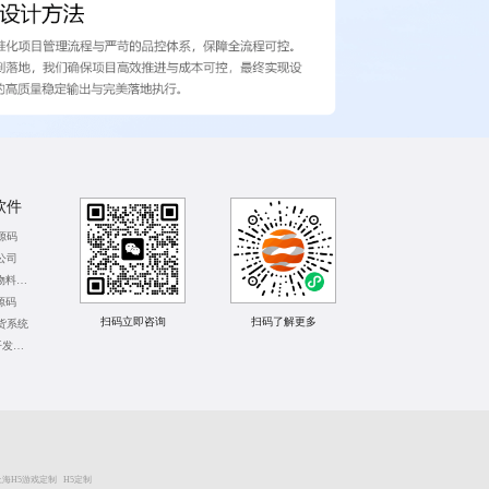
软件
源码
公司
北京APP运营物料设计
源码
扫码立即咨询
扫码了解更多
货系统
深圳saas软件开发公司
上海H5游戏定制
H5定制