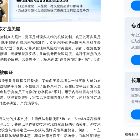
炼才是关键
制真人照片，更不是对现实人物的机械复制。真正的写实风是
—既要保证面部结构的精准性，又要合理处理光影关系与材质表
陷入“过于像真人”带来的法律风险或审美疲劳。例如，在角色发
微调，既能维持真实感，又能提升视觉识别度。这种平衡点的把
计
的核心所在。若处理不当，极易造成“诡异感”或“违和感”，反而
被验证
P形象并取得良好反馈。某知名美妆品牌以一线客服人员为原
虚拟助手形象，不仅提升了服务亲和力，还在社交平台引发大量
出基于真实员工肖像的“数字同事”系列，用于内部培训与外部宣
度。这些案例表明，写实风不仅能强化品牌个性，还能在特定场
牌故事讲述、产品演示等。
的技术支持。主流做法包括使用ZBrush、Blender等高精度
色设定，并辅以动作捕捉技术实现自然流畅的动态表现。但技术
物设定与性格定位——必须与品牌调性高度契合。例如，一个主
相关标签
形象应体现健康体态、积极神态与真实生活场景，而非过度理想