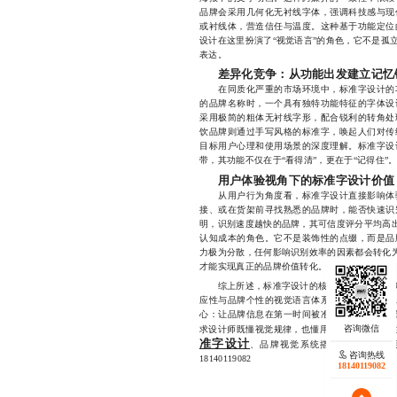
品牌会采用几何化无衬线字体，强调科技感与现
或衬线体，营造信任与温度。这种基于功能定位
设计在这里扮演了“视觉语言”的角色，它不是孤
表达。
差异化竞争：从功能出发建立记忆
在同质化严重的市场环境中，标准字设计的功
的品牌名称时，一个具有独特功能特征的字体设
采用极简的粗体无衬线字形，配合锐利的转角处
饮品牌则通过手写风格的标准字，唤起人们对传
目标用户心理和使用场景的深度理解。标准字设
带，其功能不仅在于“看得清”，更在于“记得住”
用户体验视角下的标准字设计价值
从用户行为角度看，标准字设计直接影响体验
接、或在货架前寻找熟悉的品牌时，能否快速识
明，识别速度越快的品牌，其可信度评分平均高出
认知成本的角色。它不是装饰性的点缀，而是品
力极为分散，任何影响识别效率的因素都会转化为
才能实现真正的品牌价值转化。
综上所述，标准字设计的核心不应仅停留在美学
应性与品牌个性的视觉语言体系。无论是可读性
心：让品牌信息在第一时间被准确接收。在这个
求设计师既懂视觉规律，也懂用户心理。我们专
准字设计
、品牌视觉系统搭建、多场景应
咨询热线
18140119082
18140119082