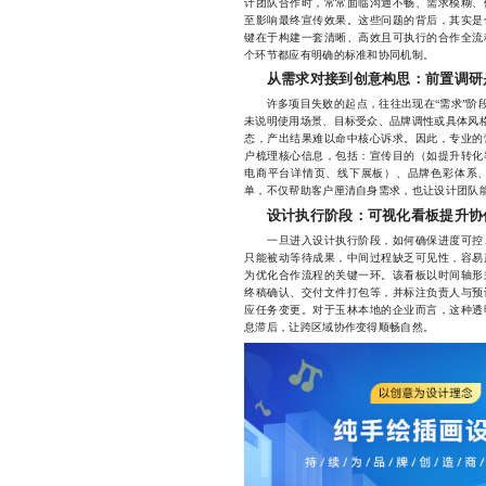
计团队合作时，常常面临沟通不畅、需求模糊、
至影响最终宣传效果。这些问题的背后，其实是
键在于构建一套清晰、高效且可执行的合作全流
个环节都应有明确的标准和协同机制。
从需求对接到创意构思：前置调研
许多项目失败的起点，往往出现在“需求”阶段
未说明使用场景、目标受众、品牌调性或具体风格
态，产出结果难以命中核心诉求。因此，专业的
户梳理核心信息，包括：宣传目的（如提升转化
电商平台详情页、线下展板）、品牌色彩体系
单，不仅帮助客户厘清自身需求，也让设计团队
设计执行阶段：可视化看板提升协
一旦进入设计执行阶段，如何确保进度可控、
只能被动等待成果，中间过程缺乏可见性，容易
为优化合作流程的关键一环。该看板以时间轴形
终稿确认、交付文件打包等，并标注负责人与预
应任务变更。对于玉林本地的企业而言，这种透
息滞后，让跨区域协作变得顺畅自然。