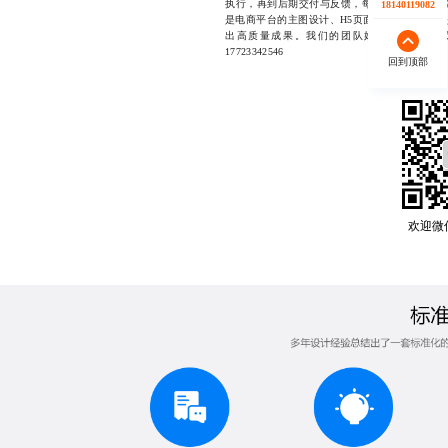
执行，再到后期交付与反馈，每一步我们都以标
18140119082
是电商平台的主图设计、H5页面的插画配套，
出高质量成果。我们的团队始终坚持以客户
17723342546
回到顶部
欢迎微