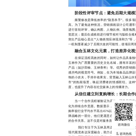
阶段性评审节点：避免后期大规模
频繁修改是降低效率的“隐形杀手”。很多项
高。为了避免这种情况，营销插画设计公司通常
进行首轮评审，确认构图、人物比例、场景氛围
觉层次；最后在成稿前进行细节校对与版权合规
突出产品核心卖点”“人物表情应体现亲和力”等
一机制显著减少了后期大改的可能性，使项目周期
融合玉林文化元素，打造差异化视
在保证流程高效的同时，如何让作品具备独特
玉林作为广西重要的历史文化名城，拥有丰富的
产品（如沙田柚、玉林香料）等。优秀的营销插
感共鸣的视觉符号。例如，在为本地食品品牌设
饰的小农夫，手持丰收果实，背景融入玉林山水
市”的热闹场景，唤起消费者的情感联结。这种
度，也提升了内容在社交媒体上的传播潜力。
从信任建立到复购增长：长期合作
当一个合作流程被验证为高效、可靠且富有创
化为持续合作意愿。数据显示，实施标准化流程
购率较行业平均水平高出45%以上。更重要的是
牌战略的一部分。他们更愿意在新品发布、节日
的合作关系。这不仅是对服务质量的认可，更是
我们专注于为玉林及周边地区的品牌提供定
现代视觉表达深度融合，助力企业实现品牌形象
咨询热线