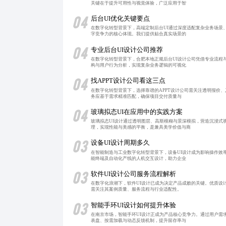
关键在于提升可用性与视觉体验，广泛应用于智
04
后台UI优化关键要点
在数字化转型背景下，高端定制后台UI通过深度适配复杂业务场景
字竞争力的核心体现。我们提供贴合真实场景的
04
专业后台UI设计公司推荐
在数字化转型背景下，合肥本地正规后台UI设计公司凭借专业流程
构与用户行为分析，实现复杂业务逻辑的可视化
04
找APPT设计公司看这三点
在数字化转型背景下，选择靠谱的APPT设计公司需关注透明报价
务应基于需求精准匹配，确保项目交付质量与
04
玻璃拟态UI在应用中的实践方案
玻璃拟态UI设计通过透明图层、高斯模糊与景深模拟，营造沉浸式
理，实现性能与美感的平衡，是兼具美学价值与商
03
设备UI设计周期多久
在智能制造与工业数字化转型背景下，设备UI设计成为影响操作效
能终端及自动化产线的人机交互设计，助力企业
03
软件UI设计公司服务流程解析
在数字化浪潮下，软件UI设计已成为决定产品成败的关键。优质设
需关注其案例质量、服务流程与行业适配性。
03
智能手环UI设计如何提升体验
在南京市场，智能手环UI设计正成为产品核心竞争力。通过用户需
表盘、按需加载与动态反馈机制，提升留存率与