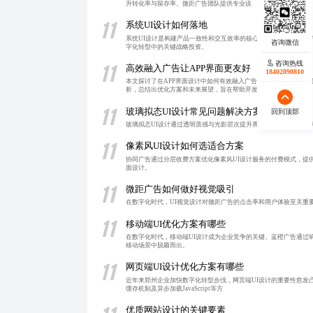
升转化率与留存率。微距广告团队提供专业设
11
系统UI设计如何落地
系统UI设计是构建产品一致性和交互效率的核心体系，不仅提升用
字化转型中的关键战略投资。
咨询热线
11
高效融入广告让APP界面更友好
18402890810
本文探讨了在APP界面设计中如何有效融入广告元素，通过智能布
析，总结出优化方案和未来展望，旨在帮助开发
11
玻璃拟态UI设计常见问题解决方案
回到顶部
玻璃拟态UI设计通过透明质感与光影层次提升界面美观度和交互效
11
像素风UI设计如何选适合方案
协同广告通过分层收费方案优化像素风UI设计服务的付费模式，提
面设计。
11
微距广告如何做好视觉吸引
在数字化时代，UI视觉设计对微距广告的点击率和用户体验至关重
11
移动端UI优化方案有哪些
在数字化时代，移动端UI设计成为企业竞争的关键。蓝橙广告通过
移动场景中脱颖而出。
11
网页端UI设计优化方案有哪些
近年来郑州企业加快数字化转型步伐，网页端UI设计的重要性愈发
缓存机制及异步加载JavaScript等方
优质网站设计的关键要素