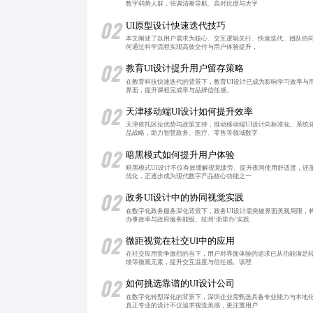
数字弱势人群，强调清晰导航、高对比度与大字
02
UI原型设计快速迭代技巧
本文阐述了以用户需求为核心、交互逻辑先行、快速迭代、团队协同
何通过科学流程实现高效交付与用户体验提升，
02
教育UI设计提升用户留存策略
在教育科技快速迭代的背景下，教育UI设计已成为影响学习效率与
界面，提升课程完成率与品牌信任感。
02
天津移动端UI设计如何提升效率
天津依托区位优势与政策支持，推动移动端UI设计向标准化、系统
品战略，助力智慧政务、医疗、零售等领域数字
02
暗黑模式如何提升用户体验
暗黑模式UI设计不仅有效缓解视觉疲劳、提升夜间使用舒适度，还
优化，正逐步成为现代数字产品核心功能之一
02
政务UI设计中的协同视觉实践
在数字化政务服务深化背景下，政务UI设计需突破界面美观局限，
办事效率与政府服务能级。杭州‘浙里办’实践
02
微距视觉在社交UI中的应用
在社交应用竞争激烈的当下，用户对界面体验的追求已从功能满足转
馈等微观元素，提升交互温度与信任感。该理
02
如何挑选靠谱的UI设计公司
在数字化转型深化的背景下，深圳企业需甄选具备专业能力与本地化
真正专业的设计不仅追求视觉美感，更注重用户