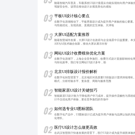
随着智能汽车普及，车载系统UI设计亟需从功能实现转向用户体验
驾驶安全性。该理念推动设计从视觉美化向感知
03
平板UI设计核心要点
在数字化浪潮推动下，平板界面设计成为提升用户体验的核心要素
与性能优化，实现高效、直观的交互体验。天津地
03
大屏UI适配方案推荐
随着智慧城市发展，大屏UI设计在政府与企业场景中日益重要。本
AR与AI技术融合创新，推动大屏从展示向智
03
网站UI设计收费模块优化方案
在数字化浪潮下，上海企业竞争激烈，收费方式设计直接影响转化率
与转化效率。我们专注网站UI设计多年，助
03
北京UI排版设计报价解析
在数字化转型背景下，北京地区对高质量UI排版设计需求持续增长
模式，分析经验水平、复杂度、周期与服务范围
02
智能家居UI设计关键技巧
智能家居UI设计致力于降低用户学习成本，提升操作流畅性与系统
计不仅优化用户体验，更在竞争激烈的市场中
02
如何选专业UI图标团队
在数字化产品中，UI图标设计已成为提升用户体验与品牌认知的关
化增长。
02
医疗UI设计怎么做更高效
在武汉智慧医疗快速发展的背景下，医疗UI设计成为提升就医体验