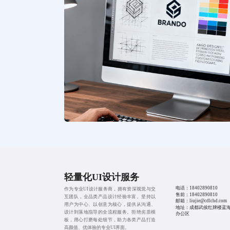
轻量化UI设计服务
电话：
18402890810
作为专业UI设计服务商，拥有资深视觉与交
售前：
18402890810
互团队，全品类产品设计经验丰富。坚持以
邮箱：liujie@cdlchd.com
用户为中心、以创意为核心，提供从沟通、
地址：成都武侯红牌楼蓝海B
设计到落地指导的全流程服务。拒绝劣质模
办公区
板，用心打磨每处细节，助力各类产品打造
高颜值、优体验的专业UI界面。