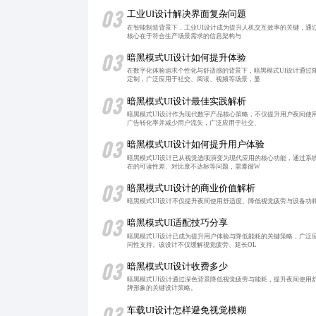
03
工业UI设计解决界面复杂问题
在智能制造背景下，工业UI设计成为提升人机交互效率的关键，通过
核心在于符合生产场景需求的信息架构与
03
暗黑模式UI设计如何提升体验
在数字化体验追求个性化与舒适感的背景下，暗黑模式UI设计通过
定制，广泛应用于社交、阅读、视频等场景，显
03
暗黑模式UI设计最佳实践解析
暗黑模式UI设计作为现代数字产品核心策略，不仅提升用户夜间使
广告转化率并减少用户流失，广泛应用于社交、
03
暗黑模式UI设计如何提升用户体验
暗黑模式UI设计已从视觉选项演变为现代应用的核心功能，通过系
在的可读性差、对比度不达标等问题，需遵循W
03
暗黑模式UI设计的商业价值解析
暗黑模式UI设计不仅提升夜间使用舒适度、降低视觉疲劳与设备功
03
暗黑模式UI适配技巧分享
暗黑模式UI设计已成为提升用户体验与降低能耗的关键策略，广泛
问性支持。该设计不仅缓解视觉疲劳、延长OL
03
暗黑模式UI设计收费多少
暗黑模式UI设计通过深色背景降低视觉疲劳与能耗，提升夜间使用
牌形象的关键设计策略。
03
车载UI设计怎样避免视觉模糊