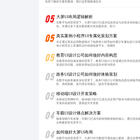
你想了解的方案和案例，我们这里都能满足你
05
大屏UI布局逻辑解析
在数字化转型背景下，大屏UI设计已成为信息传达与决策支持的核
化，并通过多个真实案例展示其实践价值，助力
05
真实案例小程序UI专属化策划方案
本文通过真实运营数据揭示了电商类小程序如何通过专属化设计实现
动小程序从工具属性迈向情感连接平台。强调性
05
教育UI设计公司如何做好内容构思
在教育科技快速发展的背景下，教育UI设计公司需通过科学的信息
觉混乱等问题，创新采用动态自适应布局与情境
05
政务UI设计公司如何做好体验策划
在数字化政务服务深化背景下，政务UI设计公司聚焦品质化体验升
性、系统割裂、迭代滞后等痛点，提供可落地的轻
05
移动端UI设计开发策略
在移动互联网时代，移动端UI设计已成为决定用户留存与商业转化的核
开发的高效协同，显著提升开发效
04
车载UI设计痛点解决方案
随着智能汽车发展，车载UI已成为影响驾驶体验的核心。通过优化
企构建差异化竞争力。
04
如何做好大屏UI布局
在数字化转型背景下，大屏UI作为数据可视化核心载体，通过合理