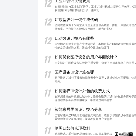
12
工业UI设计关键要点
在智能制造与工业4.0背景下，工业UI设计已成为提升生产效率
从‘能用’到‘好用’的智能升级。南京地
12
UI原型设计一键生成代码
协同视觉致力于为南京及周边企业提供高效的一体化UI原型设计协
付效率。平台提供本地化深度服务，助力企业快
12
UI动效设计技巧有哪些
天津地区的数字创意产业优势显著，本地企业在UI动效设计领域展
性能是关键解决方案。通过精心设计的动效可
11
如何优化医疗设备的用户界面设计？
本文探讨了医疗设备UI设计的重要性，分析了当前市场存在的问题
11
医疗设备UI设计难在哪
医疗设备UI设计直接影响操作安全与效率，通过优化交互逻辑、信
部分。
11
如何选择UI设计外包的收费方式
在苏州这样的科技发达城市中，选择合适的UI设计外包服务商对于
得信赖的服务商的实用建议。希望通过明确需求
11
智能家居界面设计技巧分享
当前智能家居UI设计面临信息架构混乱、语音误识别及设备兼容性
置流程并强化反馈机制，能显著提高用户满意度
11
暗黑UI如何实现盈利
暗黑模式UI通过深色界面降低OLED屏幕能耗与蓝光辐射，提升