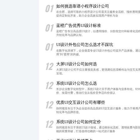
01
如何挑选靠谱小程序设计公司
在合肥，选择可靠的小程序设计公司需关注服务全流程、报价透明
提供定制化开发，助力企业高效实现用户增长与业
01
蓝橙广告优秀UI设计标准
蓝橙广告专注高品质UI设计，以透明报价、分阶段交付和标准化流
升转化率与品牌认知。
01
UI设计外包公司怎么选才不踩坑
在数字化浪潮下，企业亟需专业UI设计外包公司提升产品体验。通
用’到‘爱用’的跨越。
12
大屏UI设计公司如何选
大屏UI设计公司不仅注重视觉美感，更强调信息清晰传达与交互实
呈现。
12
系统UI设计公司怎么选
长沙企业数字化转型中，系统UI设计关乎用户体验与业务转化。针
价、按需付费，推动行业从低价竞争迈向价值认
12
优质UI交互设计公司有哪些
协同视觉专注于为企业提供高品质的UI交互设计服务，致力于将用
转化率与品牌价值。
12
系统UI设计公司如何定价
协同视觉专注于系统UI设计领域，通过模块化流程、透明收费与阶
能的双重突破，打造值得信赖的一站式设计服务