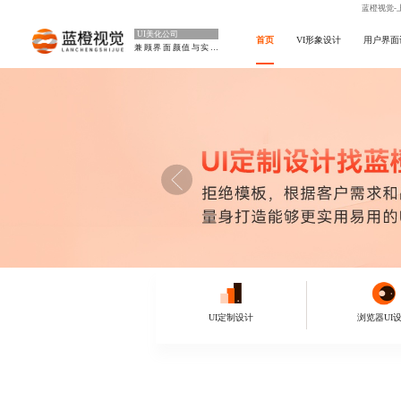
蓝橙视觉-
UI美化公司
首页
VI形象设计
用户界面
兼顾界面颜值与实用
UI定制设计
浏览器UI