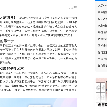
大屏U
大屏UI
真实案
大屏UI设计
已从单纯的视觉呈现演变为信息传达与决策支持的
原创表
商业展厅的数据展示，还是交通调度系统的实时监控，大屏UI都
包装创
间内实现高效的信息表达与流畅的用户体验，成为众多企业与机
点，系统梳理大屏UI设计从构思到落地的全流程，结合多个真实
年货包
策略与交互细节，帮助设计师与企业用户快速掌握核心方法论。
教育插
计的第一步
和交互方式的要求差异显著。例如，在智慧园区的运营管理大
国潮表
安全预警；而在大型展会的宣传展示大屏上，则更注重动态视觉
如何选
前必须厘清使用人群、核心目标与信息优先级。只有精准定位使
误区，确保大屏真正服务于业务决策与用户理解。这一过程中的构
白酒包
现的方向。
如何设
动线的平衡艺术
的信息分层与自然的视觉动线。常见的布局模式包括中心聚焦
焦式适用于强调单一核心指标的场景，如应急指挥中心的灾情态
行展示，如城市运行监测平台；环形布局常用于展示周期性或循
趋势。无论采用哪种结构，都需遵循“重要信息优先、层级分明、留
户认知负担。同时，合理的视觉引导能有效提升用户获取关键信息