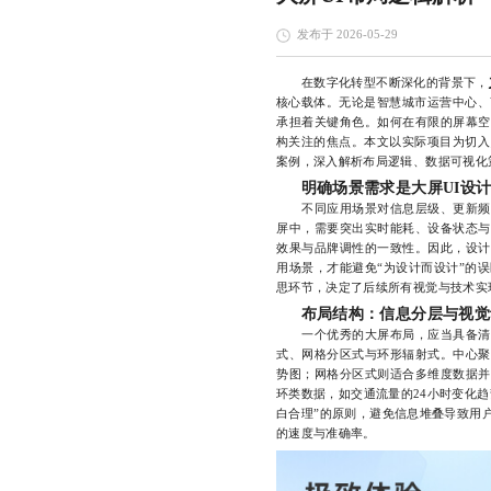
发布于 2026-05-29
在数字化转型不断深化的背景下，
核心载体。无论是智慧城市运营中心、
承担着关键角色。如何在有限的屏幕空
构关注的焦点。本文以实际项目为切入
案例，深入解析布局逻辑、数据可视化
明确场景需求是大屏UI设
不同应用场景对信息层级、更新频率
屏中，需要突出实时能耗、设备状态与
效果与品牌调性的一致性。因此，设计
用场景，才能避免“为设计而设计”的
思环节，决定了后续所有视觉与技术实
布局结构：信息分层与视觉
一个优秀的大屏布局，应当具备清晰
式、网格分区式与环形辐射式。中心聚
势图；网格分区式则适合多维度数据并
环类数据，如交通流量的24小时变化
白合理”的原则，避免信息堆叠导致用
的速度与准确率。