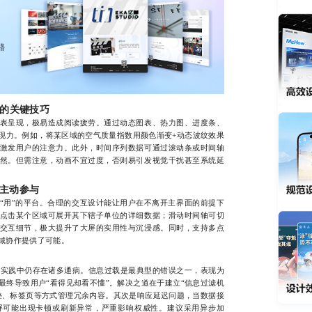
”的关键技巧
呈现，极易造成阅读疲劳。通过动态图表、热力图、进度条、
现力。例如，将某区域的空气质量指数用颜色渐变+动态波纹效果
激发用户的注意力。此外，时间序列数据可通过滚动条或时间轴
然。但需注意，动画不宜过度，否则易引发视觉干扰甚至系统延
主动参与
用”的平台。合理的交互设计能让用户在不离开主界面的前提下
点击某个区域可展开其下辖子单位的详细数据；滑动时间轴可切
交互细节，极大提升了大屏的实用性与沉浸感。同时，支持多点
域协作提供了可能。
实践中仍存在诸多通病。信息过载是最典型的错误之一，表现为
最终导致用户“看得见却看不懂”。解决之道在于建立“信息过滤机
叠、标签页等方式管理冗余内容。其次是响应延迟问题，当数据接
屏可能出现卡顿或刷新异常，严重影响权威性。建议采用异步加