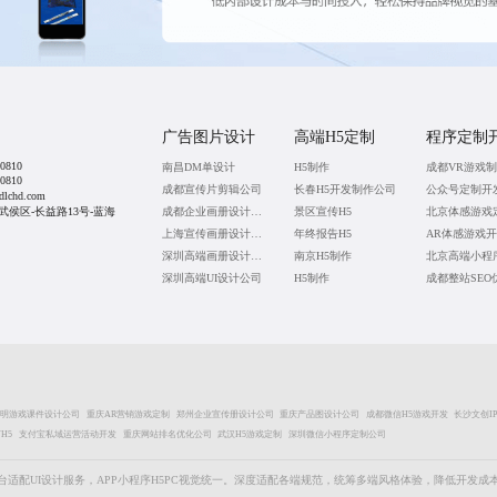
广告图片设计
高端H5定制
程序定制
0810
南昌DM单设计
H5制作
成都VR游戏
0810
成都宣传片剪辑公司
长春H5开发制作公司
公众号定制开
lchd.com
武侯区-长益路13号-蓝海
成都企业画册设计公司
景区宣传H5
上海宣传画册设计公司
年终报告H5
AR体感游戏
深圳高端画册设计公司
南京H5制作
北京高端小程
深圳高端UI设计公司
H5制作
昆明游戏课件设计公司
重庆AR营销游戏定制
郑州企业宣传册设计公司
重庆产品图设计公司
成都微信H5游戏开发
长沙文创I
H5
支付宝私域运营活动开发
重庆网站排名优化公司
武汉H5游戏定制
深圳微信小程序定制公司
台适配UI设计服务，APP小程序H5PC视觉统一。深度适配各端规范，统筹多端风格体验，降低开发