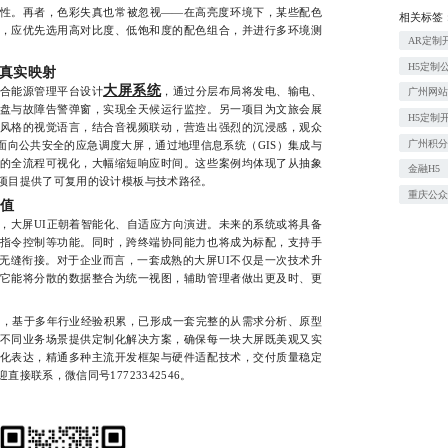
性。再者，色彩失真也常被忽视——在高亮度环境下，某些配色
相关标签
，应优先选用高对比度、低饱和度的配色组合，并进行多环境测
AR定制
H5定制
真实映射
大屏系统
合能源管理平台设计
，通过分层布局将发电、输电、
广州网
盘与故障告警弹窗，实现全天候运行监控。另一项目为文旅会展
H5定制
风格的视觉语言，结合音视频联动，营造出强烈的沉浸感，观众
广州积
面向公共安全的应急调度大屏，通过地理信息系统（GIS）集成与
的全流程可视化，大幅缩短响应时间。这些案例均体现了从抽象
金融H5
项目提供了可复用的设计模板与技术路径。
重庆公
价值
大屏UI正朝着智能化、自适应方向演进。未来的系统或将具备
指令控制等功能。同时，跨终端协同能力也将成为标配，支持手
无缝衔接。对于企业而言，一套成熟的大屏UI不仅是一次技术升
它能将分散的数据整合为统一视图，辅助管理者做出更及时、更
基于多年行业经验积累，已形成一套完整的从需求分析、原型
不同业务场景提供定制化解决方案，确保每一块大屏既美观又实
化表达，精通多种主流开发框架与硬件适配技术，交付质量稳定
接联系，微信同号17723342546。