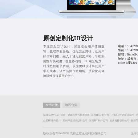
原创定制化UI设计
电话：
1840289
专注交互型UI设计，深度结合用户使用逻
售前：
1840289
辑，梳理界面层级、优化交互路径，让用户
邮箱：liujie@cd
操作零门槛。融入个性化视觉风格，平衡实
地址：成都市-
用性与美观度，覆盖移动端、PC端全场景，
office-B座1201
精准把控细节质感。以优质UI设计降低用户
学习成本，让产品操作更顺畅，从视觉与体
验双维度俘获用户芳心。
友情链接
地区合集
深圳品牌VI设计公司
成都表情包制作公司
南昌H5定制公司
上海AR营销游戏制作
合肥H5课件设计
郑州平面插画设计公司
深圳PPT制作公司
杭州画册设计公司
教师节
版权所有2014-2026 成都蓝橙互动科技有限公司
全平