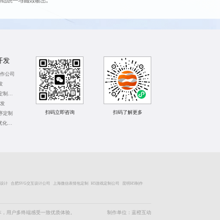
开发
制作公司
发
北京体感游戏定制开发
开发
扫码立即咨询
扫码了解更多
序定制
成都整站SEO优化公司
P设计
合肥SVG交互设计公司
上海微信表情包定制
H5游戏定制公司
昆明H5制作
成本，用户多终端感受一致优质体验。
制作单位：蓝橙互动