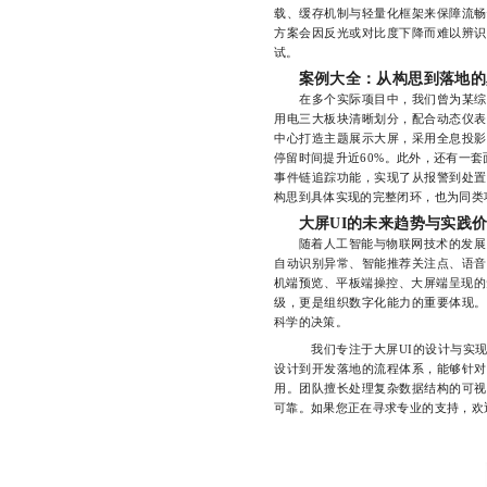
载、缓存机制与轻量化框架来保障流畅
方案会因反光或对比度下降而难以辨识
试。
案例大全：从构思到落地的
在多个实际项目中，我们曾为某综
用电三大板块清晰划分，配合动态仪表
中心打造主题展示大屏，采用全息投影
停留时间提升近60%。此外，还有一套
事件链追踪功能，实现了从报警到处置
构思到具体实现的完整闭环，也为同类
大屏UI的未来趋势与实践
随着人工智能与物联网技术的发展，
自动识别异常、智能推荐关注点、语音
机端预览、平板端操控、大屏端呈现的
级，更是组织数字化能力的重要体现。
科学的决策。
我们专注于大屏UI的设计与实现，
设计到开发落地的流程体系，能够针对
用。团队擅长处理复杂数据结构的可视
可靠。如果您正在寻求专业的支持，欢迎直