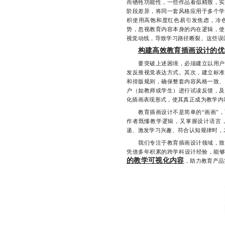
而牺牲功能性，一些作品看似精致，实
阶段差异，将同一套风格应用于多个学
积使用高饱和度红色易引发焦虑，冷
势，忽视教育内容本身的内在逻辑，使
视觉动线，导致学习路径断裂。这些误
构建高效教育插画设计的优
要突破上述困境，必须建立以用户为
发反推视觉表达方式。其次，建立标准
和排版规则，确保整套内容风格一致、
户（如教师或学生）进行试读反馈，及
化插画表现形式，使其真正成为教学内
教育插画设计不是简单的“画画”，
作者既懂教学逻辑，又掌握设计语言
递、激发学习兴趣、符合认知规律时，才
我们专注于教育插画设计领域，致力
凭借多年积累的跨学科设计经验，能
的教学可视化内容
，助力教育产品实