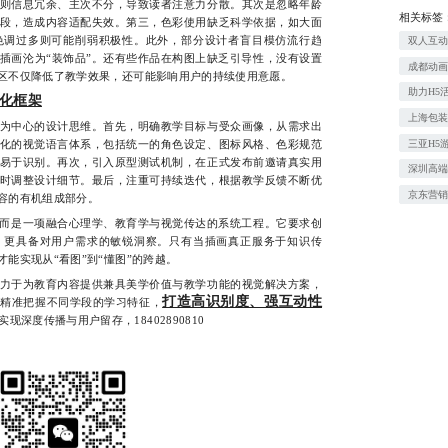
则信息冗余、主次不分，导致读者注意力分散。其次是忽略年龄
相关标签
段，造成内容适配失效。第三，色彩使用缺乏科学依据，如大面
色调过多则可能削弱积极性。此外，部分设计者盲目模仿流行趋
双人互动
插画沦为“装饰品”。还有些作品在构图上缺乏引导性，没有设置
成都动
区不仅降低了教学效果，还可能影响用户的持续使用意愿。
助力H5
化框架
上海包
中心的设计思维。首先，明确教学目标与受众画像，从需求出
三亚H5
化的视觉语言体系，包括统一的角色设定、图标风格、色彩规范
易于识别。再次，引入原型测试机制，在正式发布前邀请真实用
深圳高
时调整设计细节。最后，注重可持续迭代，根据教学反馈不断优
京东营
容的有机组成部分。
而是一项融合心理学、教育学与视觉传达的系统工程。它要求创
，更具备对用户需求的敏锐洞察。只有当插画真正服务于知识传
能实现从“看图”到“懂图”的跨越。
于为教育内容提供兼具美学价值与教学功能的视觉解决方案，
打造高识别度、强互动性
够精准把握不同学段的学习特征，
现深度传播与用户留存，18402890810