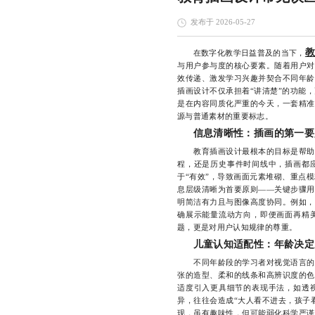
发布于 2026-05-27
在数字化教学日益普及的当下，
与用户参与度的核心要素。随着用户对
效传递、激发学习兴趣并契合不同年龄
插画设计不仅承担着“讲清楚”的功能
是在内容同质化严重的今天，一套精准
源与普通素材的重要标志。
信息清晰性：插画的第一要
教育插画设计最根本的目标是帮助学
程，还是历史事件时间线中，插画都应
于“有效”，导致画面元素堆砌、重点
息层级清晰为首要原则——关键步骤用
明简洁有力且与图像高度协同。例如，
确展示能量流动方向，即便画面再精
题，更是对用户认知规律的尊重。
儿童认知适配性：年龄决定
不同年龄段的学习者对视觉语言的理
张的造型、柔和的线条和高辨识度的色
适度引入更具细节的表现手法，如透
异，往往会造成“大人看不进去，孩子
现，虽有趣味性，但可能弱化科学严谨