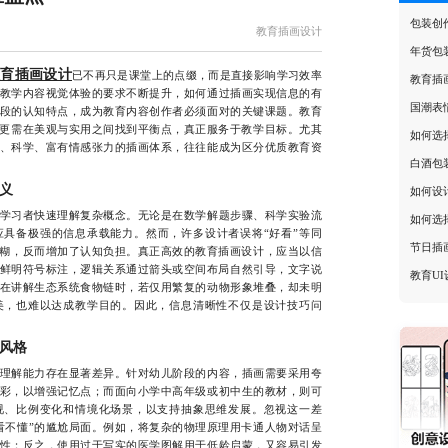
包装创
教育插画设计
年货包
教育插画设计
已不再只是课堂上的点缀，而是直接影响学习效率
教育插
教学内容视觉体验的要求不断提升，如何通过插画实现信息的有
国潮表
段的认知特点，成为教育内容创作者必须面对的关键课题。教育
，更需在美观与实用之间找到平衡点，真正服务于教学目标。尤其
如何选
、科学、富有情感张力的插画体系，往往能成为区分优质教育资
白酒包
义
如何设
习者快速理解复杂概念。无论是在数学解题步骤、科学实验流
如何选
具备极强的信息承载能力。然而，许多设计者误将“好看”等同
节日插
模糊，反而增加了认知负担。真正高效的教育插画设计，应当以信
鲜明符号标注，逻辑关系通过箭头或空间布局自然引导，文字说
教育U
在讲解生态系统食物链时，若仅用繁复的动物形象堆叠，却未明
美，也难以达成教学目的。因此，信息清晰性不仅是设计技巧问
风格
解能力存在显著差异。针对幼儿阶段的内容，插画需要采用夸
彩，以增强记忆点；而面向小学中高年级或初中生的教材，则可
视、比例变化和情境化场景，以支持抽象思维发展。忽视这一差
看不懂”的尴尬局面。例如，将复杂的物理原理用卡通人物对话呈
性；反之，使用过于写实的医学图解用于低龄启蒙，又容易引发