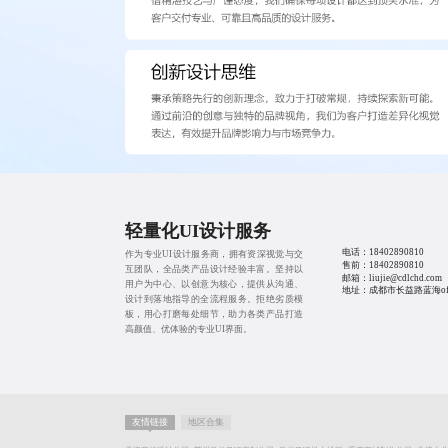
轻量化UI设计服务
电话：
18402890810
作为专业UI设计服务商，拥有资深视觉与交
售前：
18402890810
互团队，全品类产品设计经验丰富。坚持以
邮箱：liujie@cdlchd.com
用户为中心、以创意为核心，提供从沟通、
地址：成都市长益路蓝海offi
设计到落地指导的全流程服务。拒绝劣质模
板，用心打磨每处细节，助力各类产品打造
高颜值、优体验的专业UI界面。
友情链接
地区合集