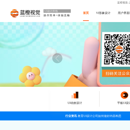
蓝橙视觉-
UI设计外包
首页
VI形象设计
用户界面
操作简单+体验流畅
UI动效设计
平板UI设
行业资讯
教育UI设计公司如何做好内容构思