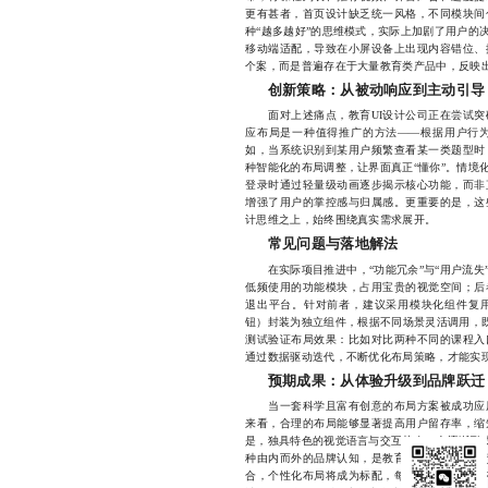
更有甚者，首页设计缺乏统一风格，不同模块间
种“越多越好”的思维模式，实际上加剧了用户的
移动端适配，导致在小屏设备上出现内容错位、
个案，而是普遍存在于大量教育类产品中，反映
创新策略：从被动响应到主动引导
面对上述痛点，教育UI设计公司正在尝试突
应布局是一种值得推广的方法——根据用户行
如，当系统识别到某用户频繁查看某一类题型时
种智能化的布局调整，让界面真正“懂你”。情境
登录时通过轻量级动画逐步揭示核心功能，而非
增强了用户的掌控感与归属感。更重要的是，这
计思维之上，始终围绕真实需求展开。
常见问题与落地解法
在实际项目推进中，“功能冗余”与“用户流失
低频使用的功能模块，占用宝贵的视觉空间；后
退出平台。针对前者，建议采用模块化组件复
钮）封装为独立组件，根据不同场景灵活调用，既
测试验证布局效果：比如对比两种不同的课程入
通过数据驱动迭代，不断优化布局策略，才能实
预期成果：从体验升级到品牌跃迁
当一套科学且富有创意的布局方案被成功应用
来看，合理的布局能够显著提高用户留存率，缩
是，独具特色的视觉语言与交互节奏，会逐渐形成
种由内而外的品牌认知，是教育UI设计公司最宝
合，个性化布局将成为标配，每一个用户都将拥