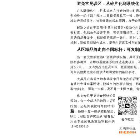
避免常见误区：从碎片化到系统化
在实际操作中，许多城市在打造旅游IP时容
形成统一的主题主线；二是视觉风格不一致，导
地为产品或服务。这些问题的根本原因，在于缺
解决之道在于采用“主题主线贯穿+模块化内容
素材库，包括角色设定手册、视觉应用规范、文
周边商品开发中，都能保持高度一致性。同时，
机制，降低后期制作成本，提升内容真实性与在
从区域品牌走向全国标杆：可复制
当一套完整的旅游IP全案得以实施，其带来
据初步测算，若攀枝花能够系统推进该类项目，有
延长2天，二次消费占比提高30%。更重要的是
可为其他类似城市提供清晰可复制的路径参考。
尤其是在当前文旅市场竞争日益激烈的背景下
有通过专业全案设计，把城市的故事讲清楚、形象
客”的转变。而这一过程，离不开一支懂文化、善
作为专注于旅游IP设计公司的我们，多年来
深知，每一个成功的旅游IP背后，都有一套严
挖掘，还是到视觉符号的精准表达，再到商业化
路
，拒绝千篇一律的模板输出。我们的优势在于
响力，帮助客户实现从“被看见”到“被记住”的
用更专业的视角重新审视你的可能性，让每一
18402890810
咨询热线
18402890810