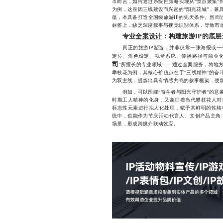
市而言，如何通过系统性策略实现从“景点聚集”
为例，这座因三线建设而兴起的“阳光花城”，兼
蕴，本具备打造全国级旅游IP的先天条件。然而过
标签上，缺乏深度叙事与视觉识别体系，导致市
专业
全案设计
：构建旅游IP的底层
真正的旅游IP塑造，并非仅靠一张海报或一
定位、角色设定、视觉系统、传播路径与商业化
司
”所擅长的专业领域——通过全案服务，将地
攀枝花为例，其核心价值点在于“三线精神”的奋
为双主线，提炼出具有情感共鸣的叙事框架，便能
例如，可以围绕“奋斗者与阳光守护者”的意象
时期工人精神的化身，又象征着当代攀枝花人对
标志性元素进行拟人化处理，赋予其鲜明的性格
统中，也能作为节庆活动代言人、文创产品主角
场景，形成跨媒介联动效应。