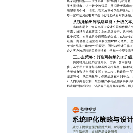
场深刻的转型——从过去单一的“出图工具”角色
服务提供者。这一转变的背后，是消费者需求的
渴望更具个性、情感共鸣和故事性的品牌体验。
每一家有远见的电商IP设计公司必须面对的课题
从视觉输出到战略赋能：升级的本
当前市场上，许多电商IP设计公司仍停留在“套
率高，难以形成真正意义上的品牌资产。这种模
竞争优势。而真正具备前瞻性的企业，已经开始
延展、内容生态运营在内的完整IP孵化体系。
者”向“品牌共建伙伴”的跃迁。通过将设计工作
介入客户的品牌基因塑造过程，使每一个视觉元
三步走策略：打造可持续的IP升级
要实现真正的系统性升级，需要一套可落地、可
步，基于用户画像与品牌基因分析模型，精准锚
决策都有数据与洞察支撑；第二步，构建统一且
图形符号、动态表达等，保障品牌在不同平台、
引入内容共创机制，鼓励用户参与品牌故事的演绎
形式增强情感联结，让品牌不再是单向输出，而