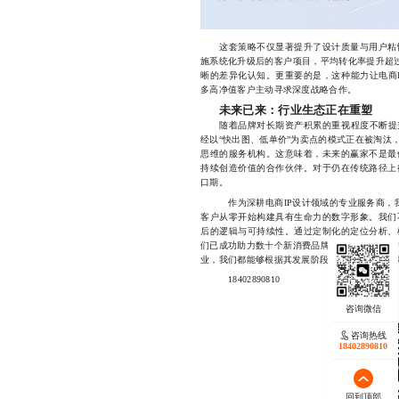
这套策略不仅显著提升了设计质量与用户粘性
施系统化升级后的客户项目，平均转化率提升超过
晰的差异化认知。更重要的是，这种能力让电商
多高净值客户主动寻求深度战略合作。
未来已来：行业生态正在重塑
随着品牌对长期资产积累的重视程度不断提升
经以“快出图、低单价”为卖点的模式正在被淘汰
思维的服务机构。这意味着，未来的赢家不是最
持续创造价值的合作伙伴。对于仍在传统路径上
口期。
作为深耕电商IP设计领域的专业服务商，我
客户从零开始构建具有生命力的数字形象。我们
后的逻辑与可持续性。通过定制化的定位分析、
们已成功助力数十个新消费品牌完成从“无名小卒
业，我们都能够根据其发展阶段与核心诉求，量
18402890810
咨询热线
18402890810
回到顶部