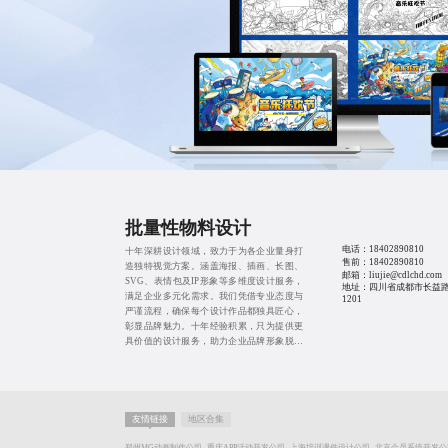
批量性物料设计
电话：
18402890810
十年深耕设计领域，致力于为各企业量身打
售前：
18402890810
造独特视觉方案。涵盖海报、插画、长图、
邮箱：liujie@cdlchd.com
SVG、表情包及IP形象等多维度设计服务，
地址：四川省成都市长益路
满足企业多元化需求。我们凭借专业态度与
1201
严谨流程，确保每个设计作品都独具匠心，
彰显品牌魅力。十年经验积累，只为提供更
具价值的设计服务，助力企业品牌形象脱颖
而出，从而有效提高品牌的价值。
友情链接
地区合集
郑州MG动画制作公司
重庆APP活动开发公司
上海培训课件设计公司
北京会员系统开发公