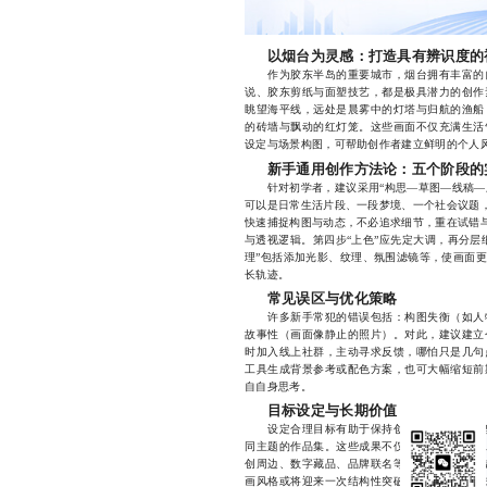
以烟台为灵感：打造具有辨识度的
作为胶东半岛的重要城市，烟台拥有丰富的自
说、胶东剪纸与面塑技艺，都是极具潜力的创作
眺望海平线，远处是晨雾中的灯塔与归航的渔船
的砖墙与飘动的红灯笼。这些画面不仅充满生活
设定与场景构图，可帮助创作者建立鲜明的个人风
新手通用创作方法论：五个阶段的
针对初学者，建议采用“构思—草图—线稿—上
可以是日常生活片段、一段梦境、一个社会议题，
快速捕捉构图与动态，不必追求细节，重在试错与
与透视逻辑。第四步“上色”应先定大调，再分层
理”包括添加光影、纹理、氛围滤镜等，使画面
长轨迹。
常见误区与优化策略
许多新手常犯的错误包括：构图失衡（如人物
故事性（画面像静止的照片）。对此，建议建立
时加入线上社群，主动寻求反馈，哪怕只是几句
工具生成背景参考或配色方案，也可大幅缩短前
自自身思考。
目标设定与长期价值
设定合理目标有助于保持创作动力。例如，坚
同主题的作品集。这些成果不仅可用于投稿比赛
创周边、数字藏品、品牌联名等。长远来看，当
画风格或将迎来一次结构性突破，形成区别于日