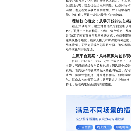
视觉冲击力与文化内涵的新型艺术语言。尤其是
发强烈共鸣，甚至衍生出系列周边、社群讨论和
渴望，也是视觉叙事力量的觉醒。对于初学者而
能力的过程，更是一次从“看”到“做”的跨越。
理解核心概念：从零开始的认知搭
在正式动笔前，建立对基础概念的清晰认知至
色”，而是一个包含构思、分镜、角色设定、线
计”决定了画面节奏与故事推进方式，类似电影镜
服装风格等维度，确保人物具有辨识度与可信度；
线条流畅，又要为后续色彩留足空间。这些术语
动手实践与持续复盘。
主流平台观察：风格流派与创作现
目前，在Lofter、Pixiv、小红书等平台
主流，强调细腻线条与柔和色调；国风新中式则
意境、古典纹样等被频繁融入角色与场景；而写
张力。值得注意的是，越来越多作品开始尝试将
气、江南水乡的青瓦白墙，甚至是北方小镇的冬
特性，还能构建起更强的情感连接。