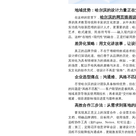
地域优势：哈尔滨的设计力量正在
哈尔滨的网页插画
在这样的背景下，
厚的美术教育传统和丰富的文化资源，从中央美
实功底与创新思维的设计人才。更重要的是，哈
艺术、欧式建筑、民俗符号等——融入现代设
品。这种“在地性+现代性”的融合，正是打破同
差异化策略：用文化讲故事，让设
真正的品牌升级，不在于堆砌特效或追求炫技
设计师们深谙此道。他们善于从品牌的历史、使
其转化为具有情绪张力的插画表达。例如，一家
的场景，配以手绘风格的麦穗与冰花，不仅强化
实文化的创作方式，使设计不再是“装饰”，而成
企业选型痛点：沟通难、风格不匹
尽管哈尔滨的设计团队具备独特优势，但在实
的问题是“风格不匹配”——客户期望的是极简风
地域差异导致反馈周期拉长；再者就是“交付标准
规避，很容易影响项目进度与最终效果。
高效合作三步法：从需求到落地的
要实现真正意义上的深度合作，企业需主动构
文档，明确品牌调性、目标用户、使用场景、风
远程协作工具（如Figma、Notion、钉钉云
度；第三，定期召开创意评审会议，邀请设计方
流程不仅能降低沟通成本，更能激发双方的创造