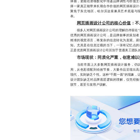
体验，更能在潜移默化中传递品牌调性与价值主
择一家真正能带来长期合作价值的网页插画设计
聚焦于东北地区，哈尔滨这座兼具艺术底蕴与
表。
网页插画设计公司的核心价值
：不
很多人对网页插画设计公司的理解仍停留在“美
优秀的网页插画设计公司，是品牌叙事的策划者
精准的视觉语言，将复杂的信息转化为直观、易
知。尤其是在信息过载的当下，一张有记忆点的
正是优质网页插画设计公司区别于普通美工团队
市场现状：同质化严重，创意难以
当前市面上大多数网页插画设计服务，仍以
局，从色彩搭配到动效节奏，大量作品呈现出高
现代，实则缺乏个性。这种“千图一面”的现象，
设计团队缺乏对品牌底层逻辑的理解，仅凭经验
脱节，甚至引发用户误解。