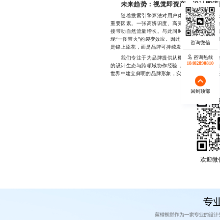
未来趋势：视觉即资产，设计即流
随着搜索引擎算法对用户体验权重的持续提升
重要因素。一张高辨识度、高完成度的插画，不
接带动自然流量增长。与此同时，具备独特视觉
现“一图带火”的裂变效应。因此，选择一家真正
是锦上添花，而是品牌可持续发展的必要投资。
咨询热线
我们专注于为品牌提供从概念构思到落地执行
18402890810
的设计生态与跨领域协作经验，致力于打造兼具
世界中建立鲜明的品牌形象，实现用户转化与信任积累
回到顶部
欢迎微