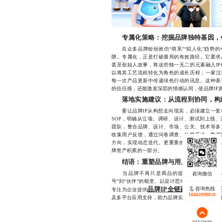
专属化策略：挖掘品牌独特基因，
在众多品牌纷纷效仿“萌系”“拟人化”趋势的
阱。专属化，正是打破僵局的有效路径。它要求
甚至创始人故事，将这些独一无二的元素融入I
以将其工艺流程转化为角色的成长历程；一家注
每一次产品更新中传递绿色行动的讯息。这种基
的信任感，还能激发深层的情感认同，使品牌IP真
落地实施建议：从流程到协同，构
要让品牌IP从构想走向现实，必须建立一套科
SOP，明确从立项、调研、设计、测试到上线
团队，整合品牌、设计、市场、公关、技术等多
收集用户反馈，通过问卷调查、社群互动、数据
方向，实现动态迭代。更重要的是，将品牌IP
牌资产积累的一部分。
结语：重塑品牌与用户的关系
当品牌不再只是商品的提供者，而是情感的
号”到“伙伴”的蜕变。以设计思维打磨品牌人格
品牌IP全链路设计与落地
咨询热线
专注为企业提供
18402890810
及多平台应用支持，助力品牌实现从0到1的专属化跃