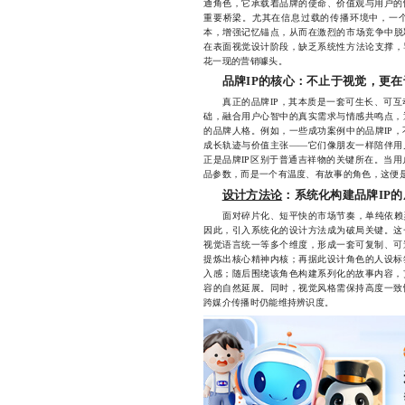
通角色，它承载着品牌的使命、价值观与用户的
重要桥梁。尤其在信息过载的传播环境中，一个
本，增强记忆锚点，从而在激烈的市场竞争中脱
在表面视觉设计阶段，缺乏系统性方法论支撑，
花一现的营销噱头。
品牌IP的核心：不止于视觉，更
真正的品牌IP，其本质是一套可生长、可互
础，融合用户心智中的真实需求与情感共鸣点，
的品牌人格。例如，一些成功案例中的品牌IP
成长轨迹与价值主张——它们像朋友一样陪伴用
正是品牌IP区别于普通吉祥物的关键所在。当
品参数，而是一个有温度、有故事的角色，这便是
设计方法论
：系统化构建品牌IP
面对碎片化、短平快的市场节奏，单纯依赖灵
因此，引入系统化的设计方法成为破局关键。这
视觉语言统一等多个维度，形成一套可复制、可
提炼出核心精神内核；再据此设计角色的人设标
入感；随后围绕该角色构建系列化的故事内容，
容的自然延展。同时，视觉风格需保持高度一致
跨媒介传播时仍能维持辨识度。