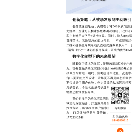
创新策略：从被动发放到主动吸引
要突破这些瓶颈，关键在于将DM单从“信息搬
为洞察，企业可以构建多版本测试机制，比如针
客户则选用大字号+温情文案。同时，融入哈尔
雪雕艺术、老铁锅炖的烟火气息——不仅能唤起
二维码链接至专属活动页面或优惠券领取入口，
+运营+转化”一体化的服务模式，正成为优秀D
数字化转型下的未来展望
随着数字技术的发展，传统的纸质DM单并未
力。部分领先的哈尔滨DM单设计公司已经开始探
张单页附带唯一编码，实时统计阅读量、点击率
合H5页面的交互设计，让单页不再是静态的宣
不仅提升了用户体验，也为后续的私域运营积累
具的普及，个性化生成与快速响应将成为常态，
地生态的深度服务商。
我们专注于为哈尔滨及周边区域的中小企业提
域文化深度融合，打造兼具美感与转化力的宣传
投放渠道，能够根据客户需求提供从创意构思
布、门店促销还是节日营销，我们都致力于
咨询热线
17723342546
18402890810