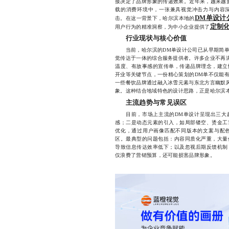
接决定了品牌形象的传递效果。近年来，越来越
载的消费环境中，一张兼具视觉冲击力与内容
DM单设计
击。在这一背景下，哈尔滨本地的
定制
用户行为的精准洞察，为中小企业提供了
行业现状与核心价值
当前，哈尔滨的DM单设计公司已从早期简单
觉传达于一体的综合服务提供者。许多企业不再满
温度、有故事感的宣传单，传递品牌理念，建立
开业等关键节点，一份精心策划的DM单不仅能
一些餐饮品牌通过融入冰雪元素与东北方言幽默风
象。这种结合地域特色的设计思路，正是哈尔滨
主流趋势与常见误区
目前，市场上主流的DM单设计呈现出三大趋
感；二是动态元素的引入，如局部镂空、烫金工
优化，通过用户画像匹配不同版本的文案与配
区。最典型的问题包括：内容同质化严重，大量
导致信息传达效率低下；以及忽视后期反馈机制
仅浪费了营销预算，还可能损害品牌形象。