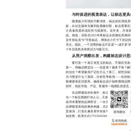
与时俱进的视觉表达，让标志更具
随着媒介环境的不断演变，标志的应用场景也
标，从社交媒体头像到短视频封面，标志需要在
计具备高度的适应性与延展性。近年来，许多
战。例如，谷歌在2015年将标志从拟物化风格转向
近年简化其“N”字形标志，增强在小尺寸下的识
关注。因此，一个优秀的标志不应是“一成不变”
十年后依然具有辨识力与吸引力。
从用户洞察出发，构建标志设计思
要打造一个真正有意义的标志，不能仅凭直觉
第一，明确品牌定位——你是谁？服务于谁？解
的信念？希望被用户记住什么？第三，研究目标
为习惯是什么？第四，分析竞争格局——你的标
能够避免盲目跟风，确保标志设计始终围绕品牌
协作，包括市场、产品、客服等一线团队的意见，使
在品牌建设的长跑中，标志是第一个也是最重
当一个标志既能打动人心，又能经得起时间考验，
或寻求重塑的品牌而言，一次深思熟虑的标志设
品牌视觉系统的整体构建，尤其擅长将品牌定位
意推演，打造出兼具美学价值与战略意义的标志
知优势，联系方式17723342546
咨询热线
18402890810