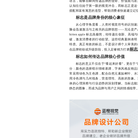
语言，能够在瞬间传递品牌的使命、价值观与差
认知往往始于第一眼的视觉冲击，而标志正是这
搭配和富有寓意的造型，帮助消费者快速建立记
标志是品牌身份的核心象征
从心理学角度看，人类对视觉符号的识别速度
脑会迅速激活与之相关的品牌联想——无论是产
bitten apple 标志虽极简，却传递出创新、高
破，激发消费者的行动欲望。这些经典案例表明
特质。真正有效的标志，不是设计师个人审美的
标志
在品牌初创或升级阶段，投入足够精力打磨
标志如何传达品牌核心价值
标志的意义不仅在于“看起来好看”，更在于“
分：颜色的选择暗示情绪基调，字体风格反映品
常采用绿色为主色调，配合自然元素如树叶、水
用冷色调与几何线条，营造理性、高效的形象。
体的心理洞察与行业趋势的深刻理解。当标志能
静态的图像，而成为品牌与用户之间的情感纽带