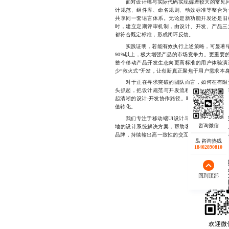
面对设计稿与实际代码实现偏差较大的常见问题
计规范、组件库、命名规则、动效标准等整合为
共享同一套语言体系。无论是新功能开发还是旧
时，建立定期评审机制，由设计、开发、产品三
都符合既定标准，形成闭环反馈。
实践证明，若能有效执行上述策略，可显著缩短
90%以上，极大增强产品的市场竞争力。更重要
整个移动产品开发生态向更高标准的用户体验演
少“救火式”开发，让创新真正聚焦于用户需求本
对于正在寻求突破的团队而言，如何在有限资
头抓起，把设计规范与开发流程深度融合。不要
起清晰的设计-开发协作路径。唯有如此，才能
值转化。
一体化服
我们专注于移动端UI设计与开发
地的设计系统解决方案，帮助客户从源头提升用
品牌，持续输出高一致性的交互体验。177233425
咨询热线
18402890810
回到顶部
欢迎微