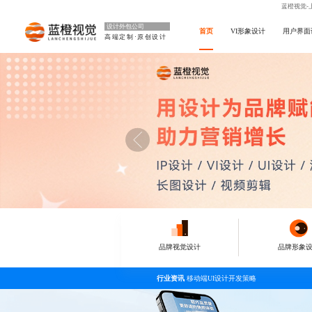
蓝橙视觉-
设计外包公司
首页
VI形象设计
用户界面
高端定制·原创设计
品牌视觉设计
品牌形象
行业资讯
移动端UI设计开发策略