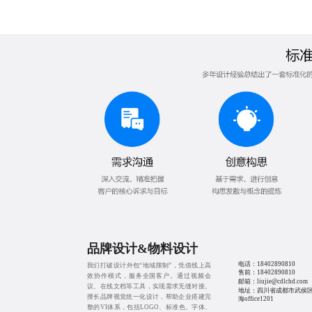
品牌设计&物料设计
电话：
18402890810
我们打破设计外包“地域限制”，凭借线上高
售前：
18402890810
效协作模式，服务全国客户。通过视频会
邮箱：liujie@cdlchd.com
议、在线文档等工具，实现需求无缝对接。
地址：四川省成都市武侯
擅长品牌视觉统一化设计，帮助企业搭建完
海office1201
整的VI体系，包括LOGO、标准色、字体、