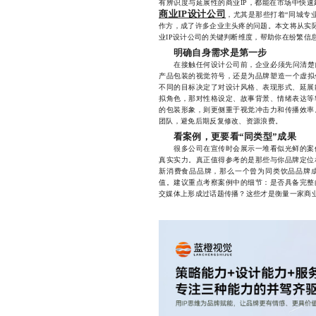
有辨识度与延展性的商业IP，都能在市场中快
商业IP设计公司
，尤其是那些打着“同城专
作方，成了许多企业主头疼的问题。本文将从实际
业IP设计公司的关键判断维度，帮助你在纷繁信
明确自身需求是第一步
在接触任何设计公司前，企业必须先问清楚自
产品包装的视觉符号，还是为品牌塑造一个虚拟
不同的目标决定了对设计风格、表现形式、延展
拟角色，那对性格设定、故事背景、情绪表达等
的包装形象，则更侧重于视觉冲击力和传播效率
团队，避免后期反复修改、资源浪费。
看案例，更要看“同类型”成果
很多公司在宣传时会展示一堆看似光鲜的案例
真实实力。真正值得参考的是那些与你品牌定位
新消费食品品牌，那么一个曾为同类饮品品牌成
值。建议重点考察案例中的细节：是否具备完整
交媒体上形成过话题传播？这些才是衡量一家商业