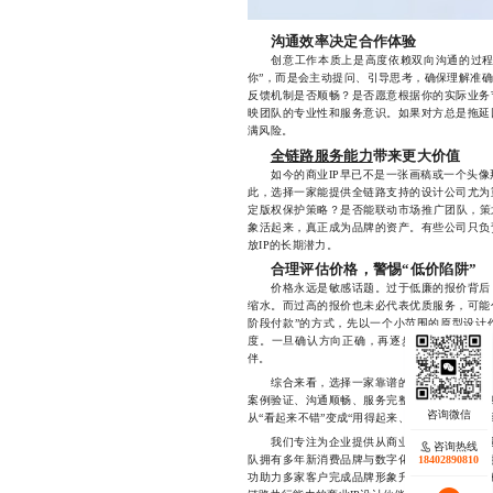
沟通效率决定合作体验
创意工作本质上是高度依赖双向沟通的过程。
你”，而是会主动提问、引导思考，确保理解准
反馈机制是否顺畅？是否愿意根据你的实际业务
映团队的专业性和服务意识。如果对方总是拖延
满风险。
全链路服务能力
带来更大价值
如今的商业IP早已不是一张画稿或一个头像
此，选择一家能提供全链路支持的设计公司尤为
定版权保护策略？是否能联动市场推广团队，策
象活起来，真正成为品牌的资产。有些公司只负
放IP的长期潜力。
合理评估价格，警惕“低价陷阱”
价格永远是敏感话题。过于低廉的报价背后，
缩水。而过高的报价也未必代表优质服务，可能
阶段付款”的方式，先以一个小范围的原型设计
度。一旦确认方向正确，再逐步推进后续工作
伴。
综合来看，选择一家靠谱的商业IP设计公司
案例验证、沟通顺畅、服务完整、价格合理的多
从“看起来不错”变成“用得起来、传得出去、赚得
我们专注为企业提供从商业IP概念孵化到视
咨询热线
队拥有多年新消费品牌与数字化营销实战经验，
18402890810
功助力多家客户完成品牌形象升级与用户增长突