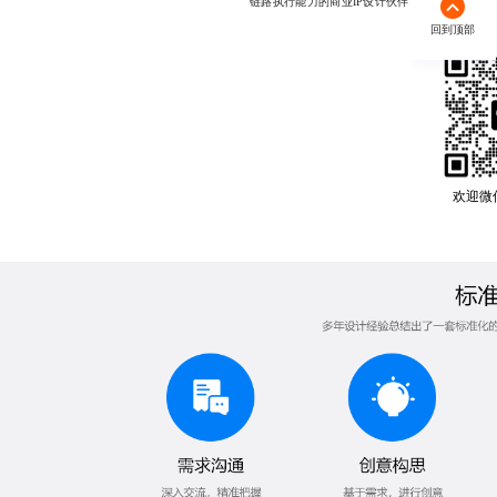
链路执行能力的商业IP设计伙伴，欢迎随时联系，177
回到顶部
欢迎微