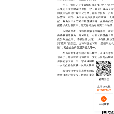
那么，如何让企业表情包真正“好用”且“愿用
必须与企业品牌调性保持一致，避免出现与企业
同使用场景进行精细化分类，如会议提醒、任务
际需求。此外，多平台同步更新同样重要，无
配，避免因平台差异导致使用障碍。更重要的是
据持续优化表情库，让其始终贴近真实工作场景
从实践来看，成功的表情包策略并非一蹴而就
要将表情包视为一种可量化、可验证的传播工具
提升沟通效率、增强品牌认知），并辅以数据追
到“愿用”的跃迁。这种转变的背后，是组织文
情”，而是企业价值观的视觉延伸。
在当前竞争激烈的市场环境中，企业若想在信
包虽小，却承载着沟通效率、文化认同与品牌温
传播的放大器。当一家企业能够将表情包融入日
一次高效的会议或一次爆火的传播，而是一整套
我们专注于企业表情包的设计与落地服务，从
供全流程定制支持，帮助企业实现沟通升级与品牌年轻化
咨询热线
18402890810
回到顶部