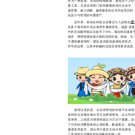
作为一种直观、生动的情绪载体，逐渐从个人社
要工具。尤其在跨部门协同频繁的现代企业中，
递意图，减少误解。越来越多的企业开始意识到，
化设计与管理的沟通资产。
企
近年来，某知名科技企业通过引入定制化
在多个项目组中试点使用专属表情包，涵盖“进度确
中的互动频率较以往提升了40%，项目响应速度
成本、增强情感连接方面的深层价值。例如，当一
卡通形象表情时，团队成员能迅速感知其状态，
符号的运用，让原本机械的信息流变得更具温度
值得注意的是，企业表情包的价值不仅体现在
该科技企业随后推出官方品牌表情包，以公司I
觉审美，上线首月便获得超过10万次下载量。
了与年轻消费群体的心理距离。数据显示，使用
感度有所提升，部分用户甚至主动分享给朋友，
工具演变为品牌年轻化战略的关键一环。