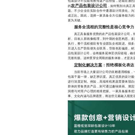
包装设计不仅能有效传递产品价值，还能在激烈
农产品包装设计公司
的
，如何甄别出真正
题。不少企业在实际合作中遭遇设计同质化、沟
成正比。因此，选择一家具备全方位服务能力的
更为关键。
服务全流程的完整性是核心竞争力
真正具备服务优势的农产品包装设计公司，绝不
析、目标人群画像梳理，到中期的创意构思、多
执行，整个流程都应有专业团队全程跟进。很多
旦进入生产阶段便失去联系，导致色彩偏差、材
品包装设计公司，会将服务延伸至供应链端，确保
无缝衔接。这种贯穿全周期的服务体验，才是决
定制化解决方案
：拒绝模板化表达
当前市场上大量设计公司仍依赖通用模板，一套“
包装千篇一律，缺乏辨识度。真正优质的设计服
进行深度定制。例如，高端有机果蔬需要体现自
群体的零食类农产品，则可通过趣味插画、潮流
洞察与对用户心理的精准把握。一家具备服务优
事、文化内涵与品牌愿景，将这些元素融入视觉