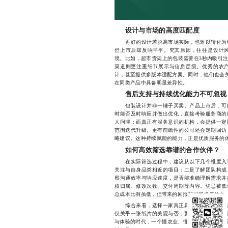
设计与市场的高度匹配度
再好的设计若脱离市场实际，也难以转化为销
但上市后却反响平平。究其原因，往往是设计
境。比如，超市货架上的包装需要在3秒内吸引
渠道则更注重细节展示与信息层级。优秀的农
计，甚至提供多版本适配方案。同时，他们也会关
在同类产品中具备明显差异性。
售后支持与持续优化能力
不可忽视
包装设计并非一锤子买卖。产品上市后，可能
时能否及时响应并做出优化，直接考验服务商的
人问津；而真正有服务意识的机构，会提供一定
范围迭代升级。更有前瞻性的公司还会定期回访
略建议。这种持续赋能的能力，正是优质服务的
如何高效筛选靠谱的合作伙伴？
在实际筛选过程中，建议从以下几个维度入手
关注与自身品类相近的项目；二是了解团队构成
察沟通效率与响应速度，是否能准确理解需求并
权归属、修改次数、交付周期等内容。切忌被低
总成本比例虽低，但带来的回报却可能成倍放大
综合来看，选择一家真正具备服务优势的农产
仅关乎一张纸片的美观与否，更涉及品牌认知、
与体验的时代，一个懂农业、懂市场、懂服务的设