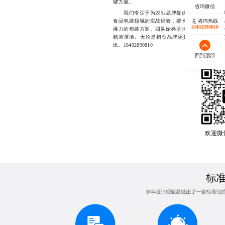
键力量。
我们专注于为农业品牌提供从策略定位到落地
食品包装领域的实战经验，擅长将地域文化、产
咨询热线
18402890810
播力的包装方案。团队始终坚持以客户需求为核
精准落地。无论是初创品牌还是成熟企业，我
出。18402890810
回到顶部
欢迎微