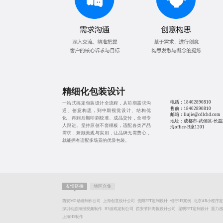
精细化包装设计
电话：
18402890810
一站式搞定包装设计全流程，从前期需求沟
售前：
18402890810
通、创意构思，到中期视觉设计、结构优
邮箱：liujie@cdlchd.com
化，再到后期印刷校准、成品交付，全程专
地址：成都市-武侯区-长益
人跟进。坚持原创不套模板，适配各类产品
海office-B座1201
需求，兼顾美观与实用，让品牌无需费心，
就能拥有适配多场景的优质包装。
友情链接
地区合集
西安MG动画制作公司
上海创意设计公司
贵阳PPT定制设计
银行H5案例
北京AR小程序
深圳动态海报视频制作
H5游戏定制公司
西安节日海报设计公司
昆明PPT定制设计
重力感
上海H5制作