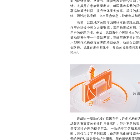
面的设计质量。从挂号、问诊到检查报告查询，
计。尤其是在患者数量庞大、就医需求多元的背
著缩短等待时间，提升整体服务效率。武汉的多
统，通过简化流程、突出重点信息，让老年人和
当前，武汉地区的医疗UI设计实践呈现出两
疗平台建设中投入大量资源，采用响应式布局、
用户的使用习惯。例如，武汉市中心医院推出的“
等功能整合于一个简洁界面，导航层级不超过三
小型医疗机构仍存在界面堆砌信息、功能入口混
失路径。尤其在老年群体中，复杂的操作流程和
鸿沟”。
造成这一现象的核心原因在于，许多机构在系统
场景具有高度的专业性与敏感性，但并不意味着
需要通过合理的视觉层次、一致的交互逻辑和
时，若仅以文字罗列结果，缺乏图示化解读或关
秀的医疗UI设计则会结合图表、颜色编码和简明