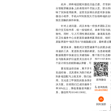
此外，跨终端适配问题也日益凸显。尽管多数
分智能穿戴设备上的表现却不尽如人意。部分系
响了实际使用效果。这背后反映出的是对多设备
微信小程序、手机APP到医院大厅自助终端的
致且流畅的操作体验。
针对上述问题，武汉本地一些技术团队正在推
医疗交互组件库，统一按钮样式、表单字段与状
致性。同时，引入可用性测试机制，邀请真实患
区卫生服务中心在更新其健康档案系统前，组织
原版界面中“病历导出”功能隐藏过深，最终通过
展望未来，随着武汉智慧健康平台的逐步成型
传递的工具，更是医患沟通的桥梁。当患者能通
数据视图中快速定位关键指标，整个医疗生态都
全与隐私保护日益受关注的今天，医疗UI还承
个设计得当的权限确认弹窗，可能比冗长的协议
要实现这些目标，离不开专业团队的深度参与
实战经验，尤其擅长为医疗机构量身定制符合本
到多端适配与上线支持，我们始终坚持“以人为本
用。无论是三甲医院的复杂系统集成，还是基层
决方案。目前我们已成功服务于武汉多家公立医
咨询热线
率30%以上，降低客服咨询量25%。如果您希
18140119082
系，微信同号18140119082。
回到顶部