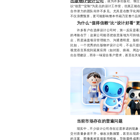
出版物IP设计公司
，成为许多出版社、独立
以“创意”“定制”为卖点的设计工作室，但真正
合作潜力的团队却并不多见。尤其是在数字化阅
不仅浪费预算，更可能影响整本书籍乃至整个品
为什么“值得信赖”比“设计好看”
许多客户在选择设计公司时，第一反应是看案
的考验在于：这家公司能否把创意落地为可持续
众，而是涵盖项目管理能力、沟通透明度、版权
比如，一个优秀的出版物IP设计公司，不会只
视觉语言系统到延展应用（如封面、插画、周边
出合理建议，而非一味迎合客户需求，甚至在关
当前市场存在的普遍问题
现实中，不少设计公司存在过度承诺的现象：承诺
交付质量参差不齐，修改次数频繁，甚至出现原
的文案、图像素材直接套用模板，导致最终成果