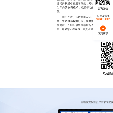
键词的权威标签逐渐形成，网站自然流量获取能
为导向的收费模式，或将带动整个设计服务行
展。
咨询热线
我们专注于艺术画册设计公司领域的深度服务
18140119082
每一笔费用都有据可依，同时提供灵活组合的服
优势在于长期积累的跨领域合作经验与高度匹配
品。如果您正在寻找一家真正懂设计、更懂客户需求的
回到顶部
欢迎微