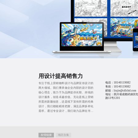
用设计提高销售力
电话：
18140119082
专注于线上营销物料设计与品牌宣传设计的
售前：
18140119082
两大领域。我们秉承做企业内部的设计部的
邮箱：liujie@cdlchd.com
核心理念，致力于为品牌提供长期、持续的
地址：四川省成都武侯区
设计服务，创造卓越价值。无论是线上营销
路13号1201
所需的新颖创意，还是线下宣传所需的经典
设计，我们都能精准把握，满足品牌多样化
需求。通过专业设计，我们助力品牌在市场
中脱颖而出，实现商业目标。
友情链接
地区合集