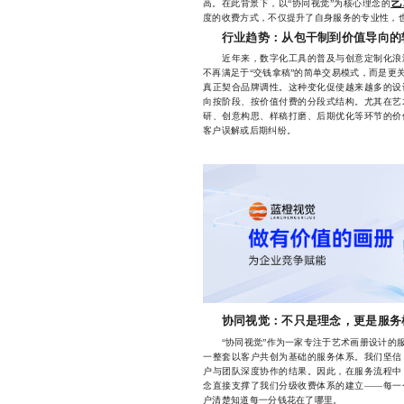
艺
高。在此背景下，以“协同视觉”为核心理念的
度的收费方式，不仅提升了自身服务的专业性，
行业趋势：从包干制到价值导向的
近年来，数字化工具的普及与创意定制化浪潮
不再满足于“交钱拿稿”的简单交易模式，而是更
真正契合品牌调性。这种变化促使越来越多的设
向按阶段、按价值付费的分段式结构。尤其在艺
研、创意构思、样稿打磨、后期优化等环节的价
客户误解或后期纠纷。
协同视觉：不只是理念，更是服务
“协同视觉”作为一家专注于艺术画册设计的服
一整套以客户共创为基础的服务体系。我们坚信
户与团队深度协作的结果。因此，在服务流程中
念直接支撑了我们分级收费体系的建立——每一
户清楚知道每一分钱花在了哪里。