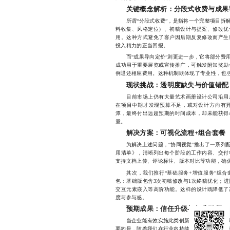
关键概念解析：分段式收费与成果
所谓“分段式收费”，是指将一个完整项目拆解
料收集、风格定位）、初稿设计与提案、修改优
用。这种方式避免了客户因后期反复修改而产生
投入精力的正当回报。
而“成果导向定价”则更进一步，它将部分费用
成功用于重要展览或宣传推广，可触发附加奖励
例退还相应费用。这种机制既体现了专业性，也
现状挑战：透明度缺失与价值错配
目前市场上仍有大量艺术画册设计公司沿用总
在项目中期才发现预算不足，或对设计方向有
潭，最终付出远超预期的时间成本，却未能获得
量。
解决方案：可视化流程+组合套餐
为解决上述问题，“协同视觉”推出了一系列配
用清单》，清晰列出每个阶段的工作内容、交付
支持文档上传、评论标注、版本对比等功能，确
其次，我们推行“基础服务+增值服务”组合
包：基础版包含3次初稿修改与1次终稿优化；
交互元素嵌入等高阶功能。这样的设计既降低了
度与参与感。
预期成果：信任升级与行业引领
当企业能有效实施此类创新策略时，项目纠纷率
要的是，随着我们在行业内持续输出关于“艺术画