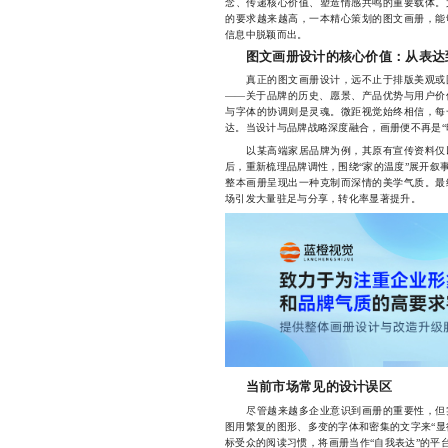
念、传递核心价值、塑造情感共鸣的重要载体。
的要求越来越高，一本精心策划的图文画册，能
信息中脱颖而出。
图文画册设计的核心价值：从表达
真正的图文画册设计，远不止于排版美观或图
——关于品牌的历史、愿景、产品优势与用户价
与字体的协调则是灵魂。微距视觉始终相信，每
达。当设计与品牌战略深度融合，画册便不再是“
以某高端家居品牌为例，其原有宣传资料仅以
后，重新梳理品牌调性，围绕“家的温度”展开叙
整本画册呈现出一种克制而深情的美学气质。最
场引发大量驻足与分享，转化率显著提升。
当前市场常见的设计误区
尽管越来越多企业意识到画册的重要性，但实
图用繁复的图形、多变的字体和密集的文字来“显
标受众的阅读习惯，将画册当作“自我表达”的平