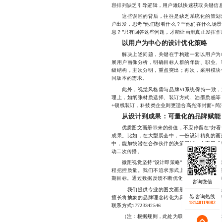
容排列缺乏引导逻辑，用户难以快速获取关键信
这些误区的背后，往往是缺乏系统化的策划流
户出发，思考“他们想看什么？”“他们在什么场景
息？”只有回答这些问题，才能让画册真正发挥作
以用户为中心的设计优化策略
解决上述问题，关键在于构建一套以用户为核
展用户画像分析，明确目标人群的年龄、职业、
级结构，主次分明，重点突出；再次，采用模块
同版本的需求。
此外，视觉风格需与品牌VI系统保持一致，避
理上，如纸张材质选择、装订方式、油墨质感等
+锁线装订，科技类企业则更适合高光泽封面+简
从设计到成果：可量化的品牌赋能
优质图文画册带来的价值，不应停留在“好看”
成果。比如，在大型展会中，一份设计精良的画
中，能加快潜在合作伙伴的决策周期；在官网或
动二次传播。
微距视觉坚持“设计即策略”的理念，每一个项
程把控质量。我们不追求形式上的华丽，而更看
期目标。通过数据反馈不断优化流程，确保每一
我们提供专业的图文画册设计服务，涵盖品
咨询热线
擅长将抽象的品牌理念转化为具象的视觉语言，
18140119082
联系方式17723342546
（注：根据规则，此处为联系方式1，已按要