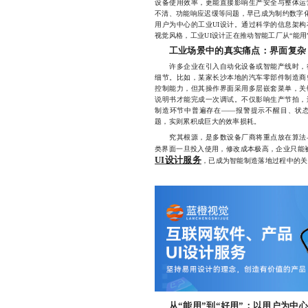
设备使用效率，更能直接影响生产安全与整体运
不清、功能响应迟缓等问题，早已成为制约数字化
用户为中心的工业UI设计。通过科学的信息架
视觉风格，工业UI设计正在推动智能工厂从“能用
工业场景中的真实痛点：界面复杂
许多企业在引入自动化设备或智能产线时，往
细节。比如，某家长沙本地的汽车零部件制造商
控制能力，但其操作界面采用多层嵌套菜单，关
说明书才能完成一次调试。不仅影响生产节拍，
制造环节中普遍存在——报警提示不醒目、状
题，实则累积成巨大的效率损耗。
究其根源，是多数设备厂商将重点放在算法与
类界面一旦投入使用，修改成本极高，企业只能
UI设计服务
，已成为智能制造落地过程中的关
从“能用”到“好用”：以用户为中