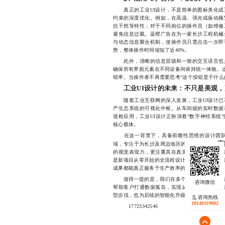
真正的工业UI设计，不是简单的图标美化或
约束的深度优化。例如，在高温、强光或振动频
抗干扰等特性；对于不同岗位的操作员（如维修
避免信息过载。蓝橙广告在为一家长沙工程机械
与动态信息聚合机制，使操作员只需点击一次即
势，整体操作时间缩短了近40%。
此外，清晰的信息层级和一致的交互语言也是
确保所有界面元素在不同设备间保持统一体验。这
错率。当操作者不再需要思考“这个按钮是干什么
工业UI设计的未来：不只是美观
随着工业互联网的深入发展，工业UI设计已
产生态系统的可视化中枢。从车间级的实时数据
巡检应用，工业UI设计正扮演着“数字神经系统
核心载体。
在这一背景下，具备前瞻性思维的设计团队显
定
域，专注于为长沙及周边地区的制造企业提供
的视觉表现力，更注重其在真实生产环境中的可
是新项目从零开始的全流程设计，我们都坚持“以
成果都能真正服务于生产效率的提升。
值得一提的是，我们在多个案例中成功实现了工业
帮助客户打通数据孤岛，实现从底层设备到管理
型步伐，也为后续的智能化升级打下了坚实基础
咨询热线
18140119082
17723342546