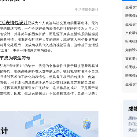
生活表
生活表情包设计
暗黑模
生活表情包设计
已成为个人表达与社交互动的重要载体。无论
生活表
里的情绪共鸣，一个恰到好处的表情包往往能瞬间拉近人与人之
文化墙
包设计，并非简单的图像拼贴，而是源于真实生活场景的情感提
疲惫神情，朋友聚会时举杯大笑的瞬间，或是家人围坐餐桌前的
暗黑模
符号化处理后，便成为极具代入感的视觉语言。这种基于生活观
如何设
笑工具”，更是一种情感共鸣的媒介。
节成为表达符号
文化墙
与“情绪张力”的结合。优秀的创作者往往善于捕捉那些容易被
暗黑模
的挣扎、地铁高峰期挤在人群中的无奈、收到礼物时嘴角不自觉
暗黑模
旦通过艺术加工转化为表情包，便具备了极强的传播力。例如，
表情包，用卡通化的形象演绎从早班公交到深夜改方案的全过程，
生活表
，还因高度共情而引发广泛转发。这类作品的成功，正是源于对
准把控。因此，生活表情包设计不仅是视觉创作，更是一场关于