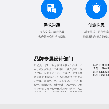
品牌专属设计部门
电话：
1814011
我们是一家以 “创意落地为核心” 的设计公
售前：
1814011
司，核心优势是 “行业洞察 + 用户思维”。深
邮箱：liujie@cd
入了解不同行业的目标用户偏好，将商业需
地址：成都市长益路
求与用户体验结合，打造既好看又好用的设
计方案。覆盖线上线下全场景设计，包括 UI
设计、海报设计、物料设计、IP设计等。提供
长期合作，支持设计体系标准化搭建，帮助
企业建立统一的品牌视觉形象，提升品牌辨
识度。