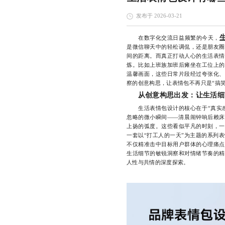
发布于 2026-03-21
在数字化交流日益频繁的今天，
是微信聊天中的轻松调侃，还是朋友圈
间的距离。而真正打动人心的生活表情
炼。比如上班族加班后瘫坐在工位上的
温馨画面，这些日常片段经过夸张化、
察的创意构思，让表情包不再只是“搞
从创意构思出发：让生活细
生活表情包设计的核心在于“真实感”
忽略的微小瞬间——清晨闹钟响后赖床
上扬的弧度。这些看似平凡的时刻，一
一套以“打工人的一天”为主题的系列
不仅精准击中目标用户群体的心理痛点
生活细节的敏锐洞察和对情绪节奏的精
人性与共情的深度探索。