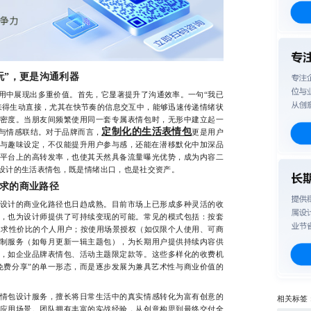
玩”，更是沟通利器
中展现出多重价值。首先，它显著提升了沟通效率。一句“我已
来得生动直接，尤其在快节奏的信息交互中，能够迅速传递情绪状
密度。当朋友间频繁使用同一套专属表情包时，无形中建立起一
定制化的生活表情包
感与情感联结。对于品牌而言，
更是用户
与趣味设定，不仅能提升用户参与感，还能在潜移默化中加深品
平台上的高转发率，也使其天然具备流量曝光优势，成为内容二
设计的生活表情包，既是情绪出口，也是社交资产。
求的商业路径
计的商业化路径也日趋成熟。目前市场上已形成多种灵活的收
，也为设计师提供了可持续变现的可能。常见的模式包括：按套
合追求性价比的个人用户；按使用场景授权（如仅限个人使用、可商
制服务（如每月更新一辑主题包），为长期用户提供持续内容供
，如企业品牌表情包、活动主题限定款等。这些多样化的收费机
免费分享”的单一形态，而是逐步发展为兼具艺术性与商业价值的
包设计服务，擅长将日常生活中的真实情感转化为富有创意的
相关标签
应用场景。团队拥有丰富的实战经验，从创意构思到最终交付全