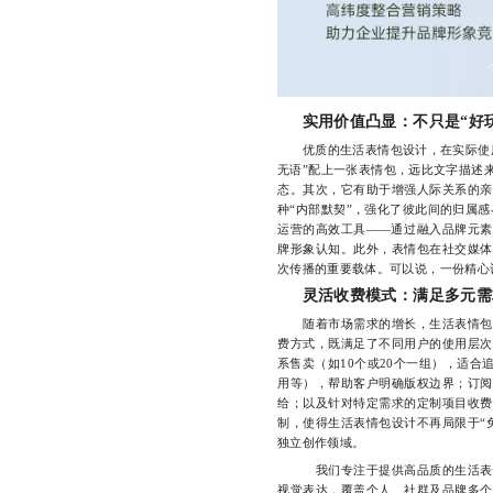
实用价值凸显：不只是“好
优质的生活表情包设计，在实际使用
无语”配上一张表情包，远比文字描述
态。其次，它有助于增强人际关系的亲
种“内部默契”，强化了彼此间的归属
运营的高效工具——通过融入品牌元素
牌形象认知。此外，表情包在社交媒体
次传播的重要载体。可以说，一份精心
灵活收费模式：满足多元需
随着市场需求的增长，生活表情包设
费方式，既满足了不同用户的使用层次
系售卖（如10个或20个一组），适
用等），帮助客户明确版权边界；订阅
给；以及针对特定需求的定制项目收费
制，使得生活表情包设计不再局限于“
独立创作领域。
我们专注于提供高品质的生活表情
视觉表达，覆盖个人、社群及品牌多个