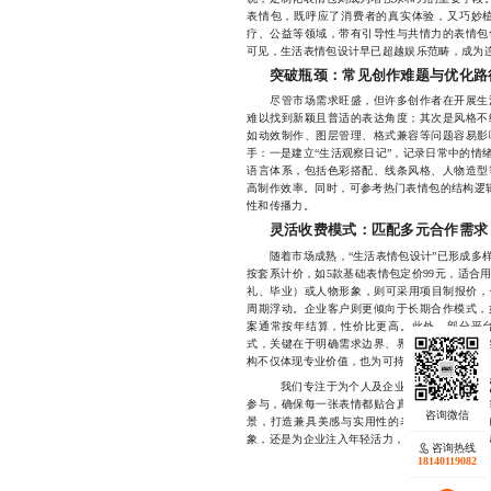
表情包，既呼应了消费者的真实体验，又巧妙
疗、公益等领域，带有引导性与共情力的表情包
可见，生活表情包设计早已超越娱乐范畴，成为
突破瓶颈：常见创作难题与优化路
尽管市场需求旺盛，但许多创作者在开展生活
难以找到新颖且普适的表达角度；其次是风格不
如动效制作、图层管理、格式兼容等问题容易影
手：一是建立“生活观察日记”，记录日常中的情
语言体系，包括色彩搭配、线条风格、人物造型
高制作效率。同时，可参考热门表情包的结构逻辑，
性和传播力。
灵活收费模式：匹配多元合作需求
随着市场成熟，“生活表情包设计”已形成多样
按套系计价，如5款基础表情包定价99元，适合
礼、毕业）或人物形象，则可采用项目制报价，价格
周期浮动。企业客户则更倾向于长期合作模式，
案通常按年结算，性价比更高。此外，部分平
式，关键在于明确需求边界、界定版权归属，并
构不仅体现专业价值，也为可持续创作提供支撑
生
我们专注于为个人及企业提供高品质的
参与，确保每一张表情都贴合真实情境、传递真
景，打造兼具美感与实用性的表情作品，助力
象，还是为企业注入年轻活力，我们都可量身定制解决
咨询热线
18140119082