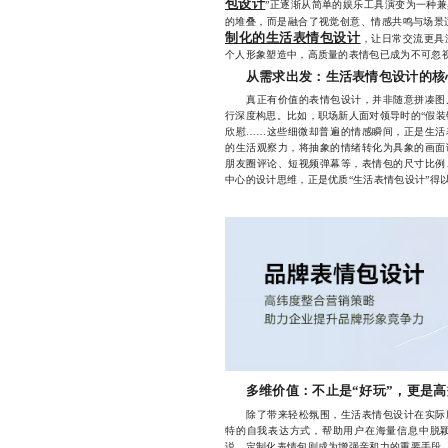
包设计
”正逐渐从简单的娱乐工具演变为一种
的堆叠，而是融合了视觉创意、情感共鸣与场景
制化的生活表情包设计
，让日常交流更具
个人形象塑造中，高质量的表情包已成为不可忽
从需求出发：生活表情包设计的核
真正有价值的表情包设计，并非随意拼凑图片
行深度构思。比如，职场新人面对领导时的“假装
欣慰……这些细微却普遍的情感瞬间，正是生活
的生活观察力，将抽象的情绪转化为具象的画面
朋友圈评论、短视频弹幕等，表情包的尺寸比例
中心的设计思维，正是优质“生活表情包设计”得
多维价值：不止是“好玩”，更是
除了带来轻松氛围，生活表情包设计在实际应
特的自我表达方式，帮助用户在海量信息中脱
说，定制化表情包则成为增强亲和力的重要手段。