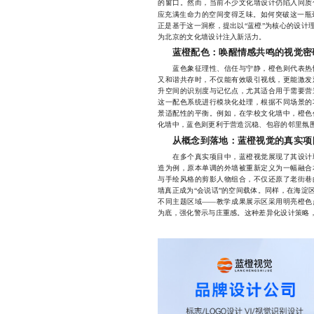
的窗口。然而，当前不少文化墙设计仍陷入同质
应充满生命力的空间变得乏味。如何突破这一瓶
正是基于这一洞察，提出以“蓝橙”为核心的设计
为北京的文化墙设计注入新活力。
蓝橙配色：唤醒情感共鸣的视觉密
蓝色象征理性、信任与宁静，橙色则代表热情
又和谐共存时，不仅能有效吸引视线，更能激发
升空间的识别度与记忆点，尤其适合用于需要营
这一配色系统进行模块化处理，根据不同场景的
景适配性的平衡。例如，在学校文化墙中，橙色
化墙中，蓝色则更利于营造沉稳、包容的邻里氛
从概念到落地：蓝橙视觉的真实项
在多个真实项目中，蓝橙视觉展现了其设计理
造为例，原本单调的外墙被重新定义为一幅融合
与手绘风格的剪影人物组合，不仅还原了老街巷
墙真正成为“会说话”的空间载体。同样，在海淀
不同主题区域——教学成果展示区采用明亮橙色
为底，强化警示与庄重感。这种差异化设计策略