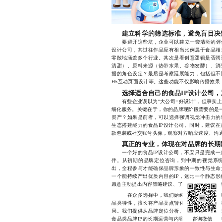
建立科学的筛选标准，避免盲目决
要避开这些坑，企业可以建立一套清晰的评估
设计公司，其过往作品应有相当比例属于食品相
零散地涵盖多个行业。其次是看创意逻辑是否闭
清甜）、原料来源（热带水果、谷物发酵）、消
据的角色设定？最后是考察延展能力，包括但不
H5互动页面设计等。这些功能不仅影响传播效果，
选择适合自己的食品IP设计公司
有些企业误以为“大公司=好设计”，但事实上
细化服务。关键在于，你的品牌现阶段需要的是一
资产？如果是前者，可以选择强调视觉冲击力的
生态搭建能力的食品IP设计公司。同时，建议
款包装或社交账号头像，观察对方响应速度、沟
真正的专业，体现在对品牌的长期
一个好的食品IP设计公司，不应只是完成一
伴。从初期的品牌定位咨询，到中期的视觉系
出，全程参与才能确保品牌形象的一致性与生命
一个能持续产出优质内容的IP，远比一个静态
愿意主动提出内容策略建议、了解市场趋势并具
在众多选择中，我们始终专注于为食品品牌打
品类特性，擅长将产品卖点转化为角色性格与故
局。我们提供从品牌定位分析、角色设定、主视
食品类品牌IP的长期运营与内容孵化方面积累