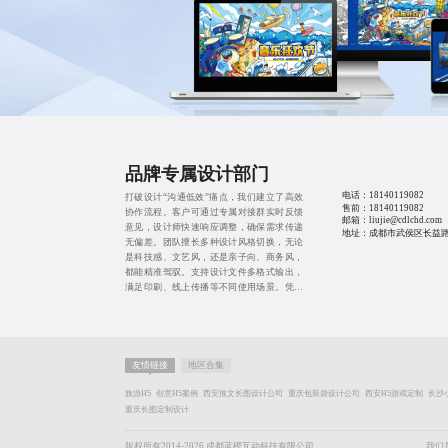
品牌专属设计部门
电话：
18140119082
打破设计“沟通低效”痛点，我们建立了高效
售前：
18140119082
协作流程。客户可通过专属对接群实时反馈
邮箱：liujie@cdlchd.com
意见，设计师快速响应调整，确保需求传递
地址：成都市武侯区长益路1
无偏差。团队擅长多种设计风格切换，无论
是科技感、文艺风，还是亲子向、商务风，
都能精准驾驭。支持设计文件多格式输出，
满足印刷、线上传播等不同使用场景。凭借
专业实力与贴心服务，成为众多企业长期信
赖的设计伙伴。
友情链接
地区合集
旅游H5
创意H5案例
西安推文长图设计公司
重庆包装袋设计公司
西安H5游戏定制
长沙
重庆长图定制设计
版权所有2014-2026 成都蓝橙互动科技有限公司
我们