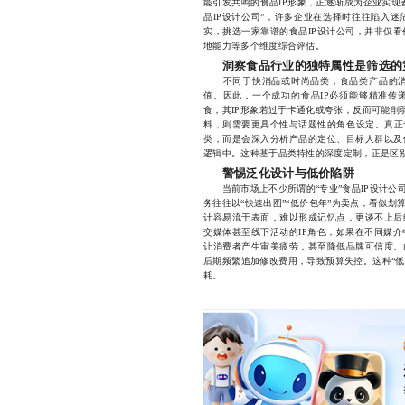
能引发共鸣的食品IP形象，正逐渐成为企业实现
品IP设计公司”，许多企业在选择时往往陷入
实，挑选一家靠谱的食品IP设计公司，并非仅
地能力等多个维度综合评估。
洞察食品行业的独特属性是筛选的
不同于快消品或时尚品类，食品类产品的消
值。因此，一个成功的食品IP必须能够精准传
食，其IP形象若过于卡通化或夸张，反而可能削弱
料，则需要更具个性与话题性的角色设定。真正
类，而是会深入分析产品的定位、目标人群以及
逻辑中。这种基于品类特性的深度定制，正是区
警惕泛化设计与低价陷阱
当前市场上不少所谓的“专业”食品IP设计公
务往往以“快速出图”“低价包年”为卖点，看似
计容易流于表面，难以形成记忆点，更谈不上后
交媒体甚至线下活动的IP角色，如果在不同媒
让消费者产生审美疲劳，甚至降低品牌可信度。
后期频繁追加修改费用，导致预算失控。这种“低
耗。