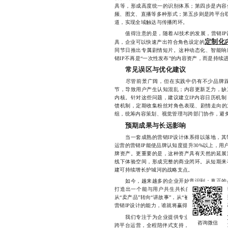
具等，形成高度统一的识别体系；第四步是内容
频、图文、直播等多种形式；第五步则是跨平台
道，实现全域触达与传播闭环。
值得注意的是，随着AI技术的发展，营销IP
定制化
具，企业可以快速产出符合角色设定的
同节日推出专属剧情短片。这种动态化、智能响
销IP不再是“一次性发布”的内容资产，而是持续
常见误区与优化建议
尽管前景广阔，但在实践中仍有不少品牌踩入
节，导致用户产生认知混乱；内容更新乏力，缺
内核。针对这些问题，建议建立IP内容日历机
馈机制，定期收集粉丝对角色表现、剧情走向的
组，统筹内容策划、视觉管理与跨部门协作，避免
预期成果与长远影响
当一套成熟的营销IP设计体系得以落地，其
运营的营销IP能使品牌认知度提升30%以上，用
牌资产。更重要的是，这种资产具有天然的延展
线下体验空间，形成完整的商业闭环。从短期来
建可持续增长护城河的战略支点。
如今，越来越多的企业开始意识到：真正的品
打造出一个能与用户共生共长的数字身份。营销
从“卖产品”转向“讲故事”，从“被动曝光”升级
营销IP设计的能力，谁就将赢得未来的品牌话语
营销IP设
我们专注于为企业提供专业的
跨平台运营，全程陪伴式支持，助力品牌实现从0