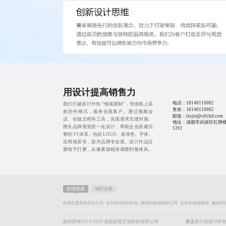
用设计提高销售力
电话：
18140119082
我们打破设计外包 “地域限制”，凭借线上高
售前：
18140119082
效协作模式，服务全国客户。通过视频会
邮箱：liujie@cdlchd.com
议、在线文档等工具，实现需求无缝对接。
地址：成都市武侯区红牌楼
擅长品牌视觉统一化设计，帮助企业搭建完
1201
整的 VI 体系，包括 LOGO、标准色、字体、
应用场景等，提升品牌专业度。设计作品注
重细节打磨，从像素级精准调整到整体风格
把控，确保每一份输出都高品质。
友情链接
地区合集
杭州百度竞价优化公司
北京SEO优化外包
深圳H5游戏制作公司
北京H5游戏制作
微信H5
版权所有2014-2026 成都蓝橙互动科技有限公司
覆盖多行业设计外