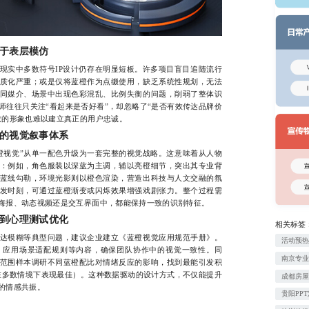
于表层模仿
实中多数符号IP设计仍存在明显短板。许多项目盲目追随流行
质化严重；或是仅将蓝橙作为点缀使用，缺乏系统性规划，无法
同媒介、场景中出现色彩混乱、比例失衡的问题，削弱了整体识
师往往只关注“看起来是否好看”，却忽略了“是否有效传达品牌价
致的形象也难以建立真正的用户忠诚。
的视觉叙事体系
视觉”从单一配色升级为一套完整的视觉战略。这意味着从人物
：例如，角色服装以深蓝为主调，辅以亮橙细节，突出其专业背
蓝线勾勒，环境光影则以橙色渲染，营造出科技与人文交融的氛
发时刻，可通过蓝橙渐变或闪烁效果增强戏剧张力。整个过程需
海报、动态视频还是交互界面中，都能保持一致的识别特征。
到心理测试优化
相关标签
模糊等典型问题，建议企业建立《蓝橙视觉应用规范手册》。
活动预热
、应用场景适配规则等内容，确保团队协作中的视觉一致性。同
南京专业
范围样本调研不同蓝橙配比对情绪反应的影响，找到最能引发积
比在多数情境下表现最佳）。这种数据驱动的设计方式，不仅能提升
成都房
的情感共振。
贵阳PP