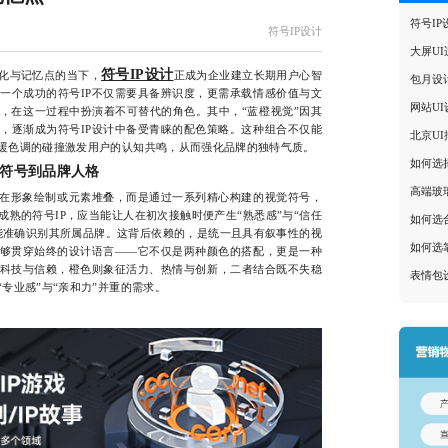
符号I
符号IP设计
大屏U
符号IP设计
化与记忆点的当下，
正成为企业建立长期用户心智
包月设
一个成功的符号IP不仅需要具备辨识度，更需承载情感价值与文
网站U
，在这一过程中扮演着不可替代的角色。其中，“蓝橙视觉”因其
，逐渐成为符号IP设计中备受青睐的配色策略。这种组合不仅能
北京U
暖色调的碰撞激发用户的认知共鸣，从而强化品牌的独特气质。
如何选
觉符号到品牌人格
高端玻
在形象绘制或元素堆叠，而是通过一系列精心构建的视觉符号，
熟的符号IP，应当能让人在初次接触时便产生“熟悉感”与“信任
如何选
能准确识别其所属品牌。这背后依赖的，是统一且具有叙事性的视
如何选
能够贯穿始终的设计语言——它不仅是两种颜色的搭配，更是一种
科技与信赖，橙色则象征活力、热情与创新，二者结合既不失稳
表情包
专业感”与“亲和力”并重的需求。