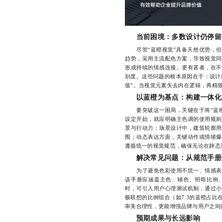
当前困境：多数设计仍停留
尽管“蓝橙视觉”具备天然优势，但现
趋势，采用主流配色方案，导致视觉同
形成持续的情感连接。更有甚者，在不
别度。这些问题的根本原因在于：设计
值”。当视觉元素失去内在逻辑，再精
以蓝橙为基点：构建一体化
要突破这一困局，关键在于将“蓝橙
设定开始，就应明确主色调的使用规则
景与行动力；场景设计中，建筑轮廓用
围；动态表达方面，关键动作或情绪爆
遵循统一的视觉规范，确保无论在静态
解决常见问题：从规范手册
为了避免色彩使用不统一、情感表达
该手册应涵盖主色、辅色、明暗比例
时，可引入用户心理测试机制，通过小
极联想的比例组合（如7:3的蓝橙占
审美合理性，更能增强品牌与用户之间
预期成果与长远影响