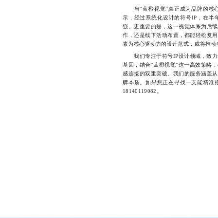
当“蓝橙视觉”真正成为品牌的核心
示，经过系统化设计的符号IP，在半
强。更重要的是，这一视觉体系为后续
作，还是线下活动布置，都能轻松复用
素为核心驱动力的设计范式，或将推动整
我们专注于符号IP设计领域，致力
基因，结合“蓝橙视觉”这一高效策略
感连接的双重突破。我们的服务涵盖从
牌本质。如果您正在寻找一支能精准
18140119082。