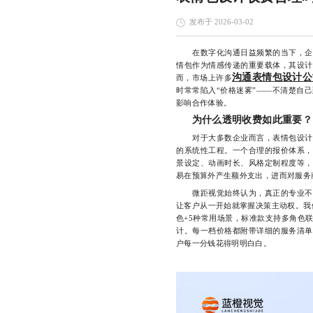
发布于 2026-03-02
在数字化沟通日益频繁的当下，企业
情包作为情感传递的重要载体，其设计
沟通表情包设计公
而，市场上许多
时常常陷入“价格迷雾”——不清楚自
影响合作体验。
为什么透明收费如此重要？
对于大多数企业而言，表情包设计并
的系统性工程。一个合理的报价体系，
景设定、动画时长、风格定制程度等，
易在预算外产生额外支出，进而对服务
微距视觉始终认为，真正的专业不是
让客户从一开始就掌握决策主动权。我
色+5种常用场景，标准款支持多角色
计。每一档价格都附带详细的服务清单
户每一分钱花得明明白白。