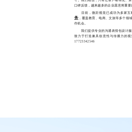
守。我们相信，只有让客户看得见、算
口碑反馈，越来越多的企业愿意将重要
目前，微距视觉已成功为多家互联
务
，覆盖教育、电商、文旅等多个领
作机会。
我们提供专业的沟通表情包设计服务
致力于打造兼具创意性与传播力的视
17723342546