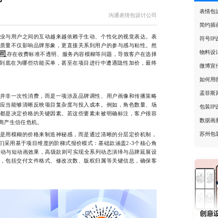
表情包
沟通表情包设计公司
简约插
与用户之间的互动越来越依赖于生动、个性化的视觉表达。表
符号I
质量不仅影响品牌形象，更直接关系到用户的参与感与粘性。然
物料设
司
存在收费标准不透明、服务内容模糊等问题，导致客户在选择
己到底在为哪些功能买单，甚至在项目进行中遭遇隐性加价，最终
微博宣
如何用
孟菲斯
非一次性消费，而是一项涉及品牌调性、用户画像和传播策略
应当能够清晰反映项目复杂度与投入成本。例如，角色数量、场
包装I
都是决定价格的关键因素。若这些要素未被明确标注，客户很容
数据画
商产生信任危机。
苏州包
用模糊的价格来制造神秘感，而是通过清晰的分层定价机制，
们采用基于项目维度的阶梯式报价模式：基础款涵盖2-3个核心角
联动与短动画效果，高级款则可实现全系列动态演绎与品牌延展设
，包括交付文件格式、修改次数、版权归属等关键信息，确保客