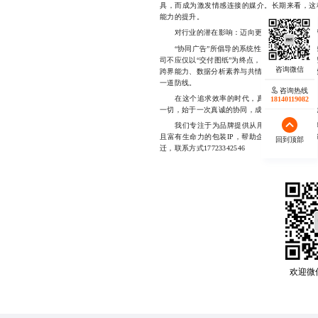
具，而成为激发情感连接的媒介。长期来看，这
能力的提升。
对行业的潜在影响：迈向更具温度的设计时
“协同广告”所倡导的系统性思维，或将重塑整
司不应仅以“交付图纸”为终点，而应致力于构建
跨界能力、数据分析素养与共情力。唯有如此，才
一道防线。
咨询热线
在这个追求效率的时代，真正能打动人心的，
18140119082
一切，始于一次真诚的协同，成于一场持久的共
我们专注于为品牌提供从用户洞察到包装落地
且富有生命力的包装IP，帮助企业在激烈竞争
回到顶部
迁，联系方式17723342546
欢迎微