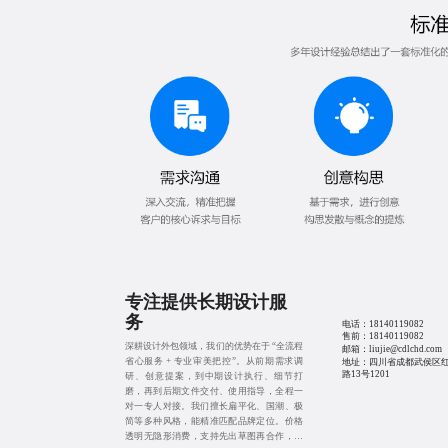
专注提供长期设计服
务
电话：
18140119082
售前：
18140119082
深耕设计外包领域，我们的优势在于 “全流程
邮箱：liujie@cdlchd.com
省心服务 + 专业审美把控”。从前期需求调
地址：四川省成都武侯区
路13号1201
研、创意提案，到中期设计执行、细节打
磨，再到后期文件交付、使用指导，全程一
对一专人对接。我们擅长扁平化、国潮、极
简等多种风格，能精准匹配品牌定位。价格
透明无隐形消费，支持先出草图再合作，让