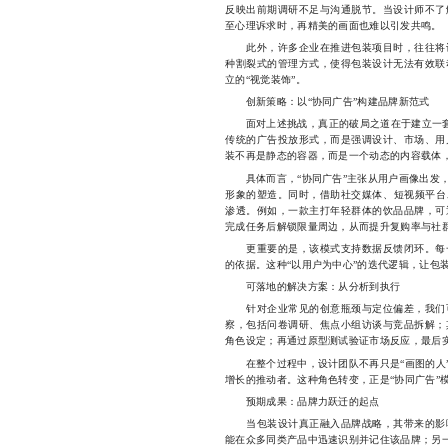
反映出前期调研不足与沟通脱节。当设计师不了
至心理诉求时，再精美的画面也难以引发共鸣。
此外，许多企业在推进包装项目时，往往将设
种割裂式的管理方式，使得包装设计无法有效联
立的“视觉装饰”。
创新策略：以“协同广告”构建品牌新范式
面对上述挑战，真正的破局之道在于建立一套“
传统的广告投放形式，而是强调设计、市场、用
装不再是静态的容器，而是一个动态的内容载体
具体而言，“协同广告”主张从用户画像出发，
形象的塑造。同时，借助社交媒体、短视频平台
渗透。例如，一款主打年轻群体的饮品品牌，可
完成任务后解锁限量周边，从而提升复购率与社
更重要的是，该模式支持数据反馈闭环。每一
的依据。这种“以用户为中心”的迭代逻辑，让包
可落地的解决方案：从分析到执行
针对企业常见的创意瓶颈与定位偏差，我们可
察，包括问卷调研、焦点小组访谈与竞品拆解；
角色设定；再通过原型测试验证市场反应，最后
在整个过程中，设计团队不再只是“画图的人”
增长的推动者。这种角色转变，正是“协同广告”
预期成果：品牌力跃迁的起点
当包装设计真正融入品牌战略，其带来的影响
能在众多同类产品中迅速识别并记住该品牌；另一