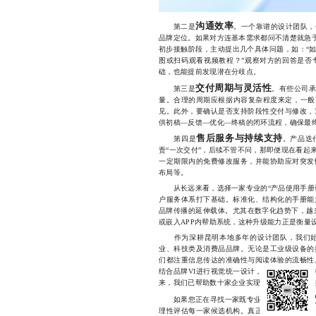
沟通效率
第二是
。一个靠谱的设计团队，
品牌定位。如果对方连基本需求都问不清楚就急于
初步接触阶段，主动提出几个具体问题，如：“如
图或扫码观看视频教程？”观察对方的回答是否
础，也能提前发现潜在分歧点。
交付周期与灵活性
第三是
。有些公司承
量。合理的周期应根据内容复杂程度来定，一般而
见。此外，要确认是否支持阶段性交付与修改，
供初稿—反馈—优化—终稿的闭环流程，确保最
售后服务与持续支持
第四是
。产品迭
责“一次交付”，后续不管不问，那即便现在看起
一定期限内的免费修改服务，并能协助应对突发
布局等。
从长远来看，选择一家专业的“产品使用手册设
户服务体系打下基础。标准化、结构化的手册能
品牌传播的延伸载体。尤其在数字化趋势下，越
或嵌入APP内帮助系统，这种升级能力正是衡量
作为深耕昆明本地多年的设计团队，我们始
业、科技类及消费品品牌。无论是工业级设备的
们都注重信息传达的准确性与阅读体验的流畅性
结合品牌VI进行视觉统一设计，并可根据客户需
来，我们已帮助数十家企业实现从“难懂说明书”
昆明
如果您正在寻找一家既专业又可靠的
理性评估每一家候选机构。真正值得信赖的合作