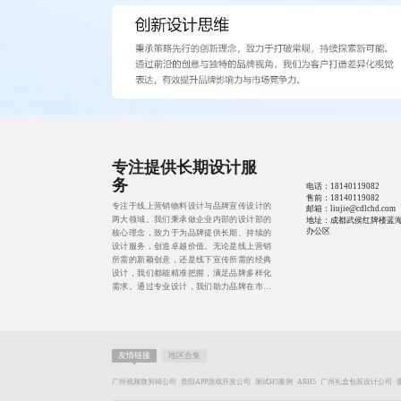
专注提供长期设计服
务
电话：
18140119082
售前：
18140119082
专注于线上营销物料设计与品牌宣传设计的
邮箱：liujie@cdlchd.com
两大领域。我们秉承做企业内部的设计部的
地址：成都武侯红牌楼蓝海 B
办公区
核心理念，致力于为品牌提供长期、持续的
设计服务，创造卓越价值。无论是线上营销
所需的新颖创意，还是线下宣传所需的经典
设计，我们都能精准把握，满足品牌多样化
需求。通过专业设计，我们助力品牌在市场
中脱颖而出，实现商业目标。
友情链接
地区合集
广州视频微剪辑公司
贵阳APP游戏开发公司
测试H5案例
ARH5
广州礼盒包装设计公司