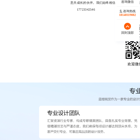
意共成长的伙伴。我们始终相信，好的设计不只
17723342546
咨询热线
18140119082
回到顶部
欢迎微