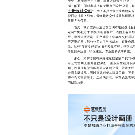
专业、易懂的使用手册，能显著降低用户上手
感。然而，面对市场上鱼龙混杂的设计公司，如
手册设计公司
”，成了不少企业主头疼的问
价而忽视服务细节，最终导致交付成果与预期相
显得尤为必要。
首先，我们需要认清当前昆明本地的设计服务
定制”“快速交付”的旗号吸引客户，表面上看似
限，导致排版混乱、图文错位；或者在交付后缺
更严重的是，部分公司为了节省成本，直接套用
象。这些“便宜没好货”的案例屡见不鲜，也正说
考量服务质量、响应速度、专业度和长期价值。
那么，如何才能有效规避这些陷阱？我们可以
看公司官网上的几张效果图，重点应放在真实
如，如果你是做智能家居设备的企业，就要关注
查看实际成品，可以直观判断其排版逻辑、视觉
否包含多语言版本、二维码链接、交互式元素等
与创新意识。