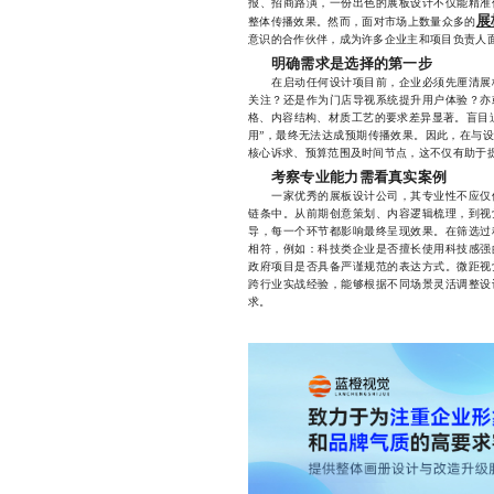
报、招商路演，一份出色的展板设计不仅能精准
展
整体传播效果。然而，面对市场上数量众多的
意识的合作伙伴，成为许多企业主和项目负责人
明确需求是选择的第一步
在启动任何设计项目前，企业必须先厘清展板
关注？还是作为门店导视系统提升用户体验？亦
格、内容结构、材质工艺的要求差异显著。盲目
用”，最终无法达成预期传播效果。因此，在与
核心诉求、预算范围及时间节点，这不仅有助于
考察专业能力需看真实案例
一家优秀的展板设计公司，其专业性不应仅体
链条中。从前期创意策划、内容逻辑梳理，到视
导，每一个环节都影响最终呈现效果。在筛选过
相符，例如：科技类企业是否擅长使用科技感强
政府项目是否具备严谨规范的表达方式。微距视
跨行业实战经验，能够根据不同场景灵活调整设
求。