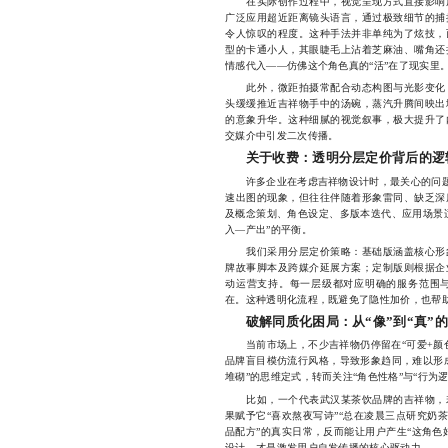
在实际创作过程中，视觉呈现方式直接影响用
广泛应用超近距离镜头语言，通过极致细节的捕
令人惊叹的程度。这种手法并非单纯为了炫技，
型的卡通小人，其眼睫毛上沾着芝麻油、嘴角还
情感代入——仿佛这个角色真的“活”在了现实里
此外，微距拍摄常配合动态构图与光影变化，
头缓缓推近吉祥物手中的汤碗，蒸汽升腾间映出
的意象升华。这种细腻的视觉叙事，极大提升了
交媒介中引发二次传播。
关于收费：透明分层定价背后的逻
许多企业在考虑吉祥物设计时，最关心的问题之
速出图的现象，但往往伴随着形象雷同、缺乏深
及概念策划、角色设定、多版本迭代、应用场景
入—产出”的平衡。
我们采用分层定价策略：基础版涵盖核心形象
牌故事脚本及跨媒介延展方案；定制版则根据企
动运营支持。每一层级都对应明确的服务范围
在。这种透明化流程，既避免了隐性加价，也帮
破解同质化困局：从“像”到“真”
当前市场上，不少吉祥物仍停留在“可爱+颜色
品牌盲目模仿流行风格，导致形象趋同，难以形
堆砌”的思维定式，转而关注“角色性格”与“行为
比如，一个代表武汉某茶饮品牌的吉祥物，若
果赋予它“喜欢熬夜写诗”“总在凌晨三点研究奶
品配方”的真实日常，反而能让用户产生“这角色
设计，才是激发用户自发传播的核心驱动力。