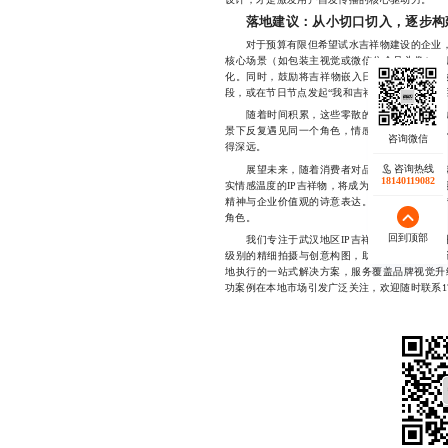
落地建议：从小切口切入，逐步构
对于预算有限但希望试水吉祥物建设的企业，建
核心场景（如包装主视觉或微信公众号头像），
化。同时，鼓励将吉祥物嵌入日常运营中——比
段，或在节日节点发起“我和吉祥物的一天”互动
随着时间积累，这些零散的内容将自然汇聚成
景下反复遇见同一个角色，情感联结便悄然建立
得深远。
咨询热线
展望未来，随着消费者对品牌个性要求的不断
18140119082
实情感温度的IP吉祥物，将成为武汉企业实现“
精神与企业价值观的诗意表达。在这个过程中，
角色。
回到顶部
我们专注于武汉地区IP吉祥物设计服务，擅
级别的精细拍摄与创意构图，助力品牌打造高辨
地执行的一站式解决方案，服务覆盖品牌视觉升
功案例在本地市场引发广泛关注，欢迎随时联系177