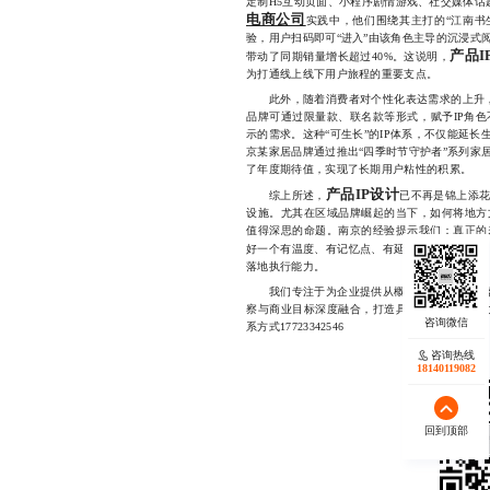
定制H5互动页面、小程序剧情游戏、社交媒体
电商公司
实践中，他们围绕其主打的“江南书
验，用户扫码即可“进入”由该角色主导的沉浸式
产品I
带动了同期销量增长超过40%。这说明，
为打通线上线下用户旅程的重要支点。
此外，随着消费者对个性化表达需求的上升
品牌可通过限量款、联名款等形式，赋予IP角
示的需求。这种“可生长”的IP体系，不仅能延
京某家居品牌通过推出“四季时节守护者”系列家
了年度期待值，实现了长期用户粘性的积累。
产品IP设计
综上所述，
已不再是锦上添
设施。尤其在区域品牌崛起的当下，如何将地方
值得深思的命题。南京的经验提示我们：真正的
好一个有温度、有记忆点、有延续性的品牌故事
落地执行能力。
我们专注于为企业提供从概念孵化到全链路
察与商业目标深度融合，打造具备传播力与转化
系方式17723342546
咨询热线
18140119082
回到顶部