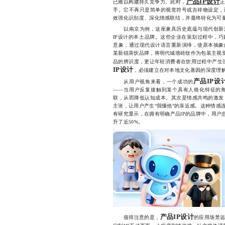
产品IP设计
已难以构建持久竞争力。此时，
手。它不再只是简单的视觉符号或吉祥物设定，
效强化识别度、深化情感联结，并最终转化为可
以南京为例，这座兼具历史底蕴与现代创新活
IP设计的本土品牌。这些企业在策划过程中，
意象，通过现代设计语言重新演绎，使原本抽象
某新锐茶饮品牌，将明代城墙砖纹作为包装主视觉
品的辨识度，更让年轻消费者在饮用过程中产生
IP设计
，必须建立在对本地文化基因的深度理
产品IP设
从用户视角来看，一个成功的
——当用户反复接触到某个具有人格化特征的
联，从而降低认知成本。其次是情感共鸣的激发
主张，让用户产生“我懂他”的亲近感。这种情感
有研究显示，在拥有明确产品IP的品牌中，用户
升了近50%。
产品IP设计
值得注意的是，
的应用场景