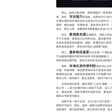
那么，如何才能高效、精准地锁定一家靠谱的
专业能力
准。首先，
是基础。优秀的主KV设
并通过视觉语言将其转化为具有记忆点的符号。
调研、概念构思、草图推演、多轮优化等环节。
定位、受众心理、传播场景等要素融合进设计之
案例真实度
其次，
必须核实。很多公司会
中不乏拼接、虚构或已过时的作品。建议要求对
在真实渠道投放的案例。例如，查看其设计是否
图等真实场景中，而非仅停留在“效果图”层面。
服务响应速度
第三，
往往反映一个团队
可以侧面判断其内部协作效率与资源调配能力。
保持持续沟通节奏。若对方长时间无回应或回复
本地化协作便利性
第四，
是苏州企业不
沟通、快速调整、紧急需求响应等方面更具优势
能增强信任感，也能更直观感受其工作氛围与专
喷绘公司）相对集中，配合度更高，有利于设计
在具体操作层面，建议采取“三步走”策略：一
的公司；二是主动预约线上或线下见面，深入
点、修改次数、版权归属等内容的合同，避免后
都应以书面形式固定。
品牌不是一锤子买卖，主KV设计也不该是“一
期维护与迭代。因此，选择一家能与品牌共同成长
这座城市，我们始终相信，真正的设计价值，来