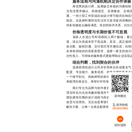
服务流程与沟通机制决定合作体验
再优秀的设计师，如果缺乏有效的沟通机制，
当包含需求确认、初稿提交、反馈修改、定稿
通。一些小型工作室或自由设计师可能存在响应
因此，在选择时要特别关注对方是否提供清晰的
持多轮修改以确保满意。良好的协作关系，往往
价格透明度与长期价值不可忽视
很多人在选公司时容易陷入两个极端：要么
退，误以为高成本等于高品质。其实，真正值得
改次数、版权归属、交付形式等关键信息，杜绝
未来有持续的内容更新需求，选择一家支持按月
次性投入，可持续的服务模式更能帮助企业实现
综合判断，找到契合的伙伴
选择表情包设计公司并非简单比价或看名气，
配度、专业能力、服务流程、价格合理性等多个
一个细节到位、风格鲜明的表情包，可能就是打
来梳理自身定位，再有针对性地寻找能够理解你
我们专注为品牌与创作者提供定制化表情包设
理念转化为生动有趣的视觉符号，已成功服务多
团队拥有完整的设计流程与高效的沟通机制，支
创意与实用性。无论你是希望打造专属品牌形象
咨询热线
解决方案，让每一次表达都更有温度。181401190
18140119082
回到顶部