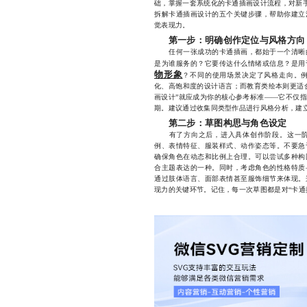
础，掌握一套系统化的卡通插画设计流程，对新手
拆解卡通插画设计的五个关键步骤，帮助你建立
觉表现力。
第一步：明确创作定位与风格方向
任何一张成功的卡通插画，都始于一个清晰的
是为谁服务的？它要传达什么情绪或信息？是用
物形象
？不同的使用场景决定了风格走向。
化、高饱和度的设计语言；而教育类绘本则更适
画设计”就应成为你的核心参考标准——它不仅
期。建议通过收集同类型作品进行风格分析，建
第二步：草图构思与角色设定
有了方向之后，进入具体创作阶段。这一阶
例、表情特征、服装样式、动作姿态等。不要急
确保角色在动态和比例上合理。可以尝试多种构
合主题表达的一种。同时，考虑角色的性格特质
通过肢体语言、面部表情甚至服饰细节来体现。
现力的关键环节。记住，每一次草图都是对“卡通