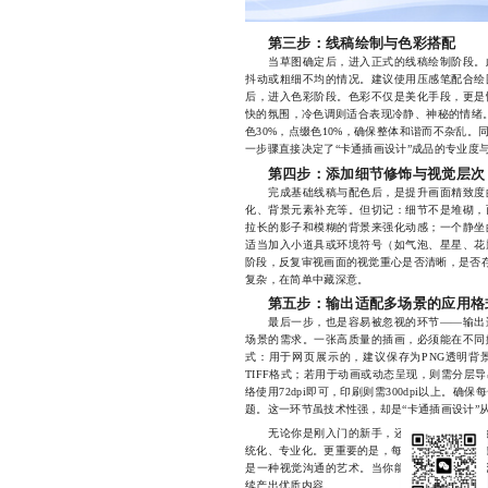
第三步：线稿绘制与色彩搭配
当草图确定后，进入正式的线稿绘制阶段。此
抖动或粗细不均的情况。建议使用压感笔配合绘
后，进入色彩阶段。色彩不仅是美化手段，更是
快的氛围，冷色调则适合表现冷静、神秘的情绪。在配
色30%，点缀色10%，确保整体和谐而不杂乱
一步骤直接决定了“卡通插画设计”成品的专业度
第四步：添加细节修饰与视觉层次
完成基础线稿与配色后，是提升画面精致度的
化、背景元素补充等。但切记：细节不是堆砌，
拉长的影子和模糊的背景来强化动感；一个静坐
适当加入小道具或环境符号（如气泡、星星、花
阶段，反复审视画面的视觉重心是否清晰，是否存
复杂，在简单中藏深意。
第五步：输出适配多场景的应用格
最后一步，也是容易被忽视的环节——输出适
场景的需求。一张高质量的插画，必须能在不同
式：用于网页展示的，建议保存为PNG透明背景
TIFF格式；若用于动画或动态呈现，则需分层
络使用72dpi即可，印刷则需300dpi以上。
题。这一环节虽技术性强，却是“卡通插画设计”
无论你是刚入门的新手，还是希望精进技巧的
统化、专业化。更重要的是，每一个环节都蕴含着
是一种视觉沟通的艺术。当你能熟练运用这套方
续产出优质内容。