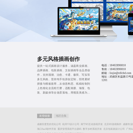
多元风格插画创作
电话：
18402890810
提供一站式插画设计服务，涵盖商业插画、
售前：
18402890810
品牌插画、包装插画、文创插画等全品类创
邮箱：liujie@cdlchd.com
作，支持国潮、治愈、卡通、极简、写实等
地址：武侯区长益路13号
多元风格。坚持纯手绘原创定制，拒绝素材
1201
拼接与模板套用，从创意构思、线稿绘制到
上色细化全流程打磨，适配画册、海报、包
装、新媒体等全场景落地，用视觉美感为品
牌传递温度与辨识度。
友情链接
地区合集
成都百度竞价优化公司
杭州VI设计公司
南宁H5互动游戏开发
北京H5游戏制作
成都专业P
海口SaaS软件开发
重庆管理系统平台源码
数字乡村系统开发
北京包装袋设计公司
广州A