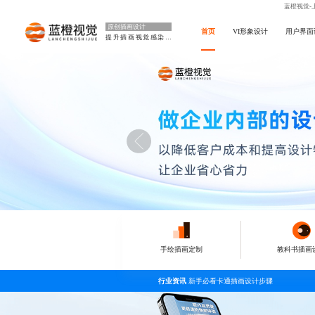
蓝橙视觉-
原创插画设计
首页
VI形象设计
用户界面
提升插画视觉感染力
手绘插画定制
教科书插画
行业资讯
新手必看卡通插画设计步骤