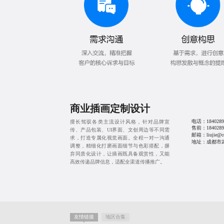
商业插画定制设计
电话：
1840289
擅长驾驭各类主流设计风格，针对品牌宣
售前：
1840289
传、产品包装、UI界面、文创周边等不同需
邮箱：liujie@cd
求，打造专属化视觉画面。全程一对一沟通
地址：成都市武
调整，精细化打磨画面细节与色彩搭配，摒
弃同质化设计，让插画既具备观赏性，又能
高效传递品牌信息，适配全渠道传播推广。
友情链接
地区合集