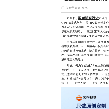
发布于 2026-06-07
国潮插画设计
近年来，
正经历
达的“流量式创作”，到如今越来越多
费者审美升级与本土文化认同感增强的
以维系长期吸引力，真正能打动人心的
只是品牌营销的点缀，而是成为传递品
高品质的国潮插画设计，其价值远超
者中脱颖而出。当一幅插画不仅具备鲜
牌的信任感与归属感也随之提升。这种
在。尤其在年轻消费群体日益重视价值
或功能更具说服力。
那么，何为“品质化”？在国潮插画
度的统一：一是原创性，拒绝模板化复
觉元素讲述有起承转合的故事，让观
次、材质表现等细节上的打磨，体现
装、广告、数字互动）中保持一致性和