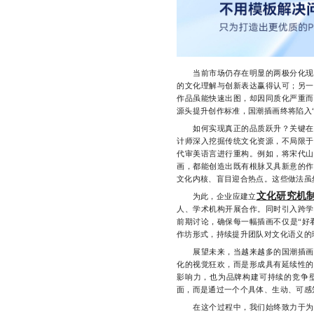
当前市场仍存在明显的两极分化现象
的文化理解与创新表达赢得认可；另一
作品虽能快速出图，却因同质化严重而
源头提升创作标准，国潮插画终将陷入
如何实现真正的品质跃升？关键在于
计师深入挖掘传统文化资源，不局限于
代审美语言进行重构。例如，将宋代山
画，都能创造出既有根脉又具新意的作
文化内核、盲目迎合热点。这些做法虽
文化研究机
为此，企业应建立
人、学术机构开展合作。同时引入跨学
前期讨论，确保每一幅插画不仅是“好
作坊形式，持续提升团队对文化语义的
展望未来，当越来越多的国潮插画设
化的视觉狂欢，而是形成具有延续性的
影响力，也为品牌构建可持续的竞争
面，而是通过一个个具体、生动、可感
在这个过程中，我们始终致力于为品