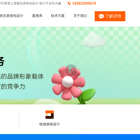
18402890810
公司|靠谱上海微信表情包设计-致力于合作共赢
静态表情包设计
案例库
技术方案
关于我们
了解详情
线描插画设计