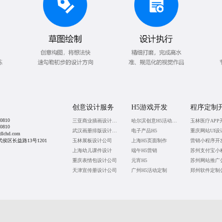
创意设计服务
H5游戏开发
程序定制
0810
三亚商业插画设计公司
哈尔滨创意H5活动定制
玉林医疗APP
0810
武汉画册排版设计公司
电子产品H5
重庆网站UI设
lchd.com
侯区长益路13号1201
玉林展板设计公司
上海H5页面制作
营销小程序开
上海幼儿课件设计
端午H5营销
重庆表情包设计公司
元宵H5
苏州网站推广
天津宣传册设计公司
广州H5活动定制
郑州软件定制