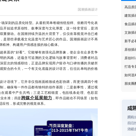
高品质
国潮插画设计
建筑插
一场深刻的品质化转型。从最初简单堆砌传统纹样、依赖符号化表
食品插
作品开始追求原创性、叙事深度与文化厚度，这一转变背后，是消
文旅插
双重驱动。在国潮持续升温的大背景下，仅仅依靠视觉冲击已难
，是那些承载着文化温度与艺术匠心的作品。国潮插画设计不再
新手必
牌精神、构建用户情感连接的核心载体。
原创插
表面的“好看”。它能够有效强化品牌形象，使企业在众多竞争
明的风格，还蕴含可追溯的文化逻辑与故事背景时，消费者对品
原创H
深层次的情感联结，正是品牌实现用户留存与口碑传播的关键所
打造专
观契合的今天，一个有文化底蕴的设计语言，往往比单纯的价格
如何选
设计语境下，它并非仅指画面精致或色彩协调，而更强调四个维
朋友圈
制，确保每一件作品都有独特的创作基因；二是叙事性，通过视
众在观看中产生共鸣；三是工艺精细度，包括线条处理、色彩层
跨媒介延展能力
专业水准；四是
，即作品能在不同场景（如包
适应性，形成完整的视觉体系。