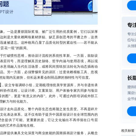
。一边是屡获国际奖项、被广泛引用的优质案例，它们以深厚
边则是大量依赖网络素材拼贴、缺乏原创思考的平庸之作，这类
迅速被遗忘。这种格局凸显了品质化转型的紧迫性——若不能从
“昙花一现”的困局。
打破惯性思维，推动设计流程的系统性革新。一方面，鼓励设
表层符号，而是理解其历史脉络、哲学内涵与使用语境，再以现
水意境融入当代生活场景，或将民间剪纸技法转化为动态插画动
品。另一方面，必须警惕常见的误区：过度依赖模板工具、忽视
然短期内见效快，但长远来看会削弱品牌的独特性与可信度。
制
，设立专项调研小组，定期梳理传统美学资源库，并与非遗传承
科协作流程，让设计师、文案策划、用户体验专家共同参与项目
看的图”，更是“有意义的内容”。此外，可通过内部培训或外部工
理解力与转化能力。
计走向品质化，整个内容生态也将随之发生质变。不再是碎片
文化表达体系。这不仅有助于提升中国原创设计在全球范围内的
壁垒提供了可能。更重要的是，它让文化输出不再停留在口号层
知的艺术作品落地生根。
相关标签
牌提供兼具文化深度与商业效能的国潮插画设计服务，从概念