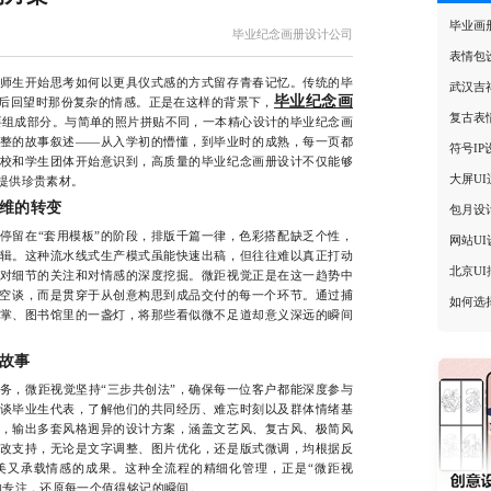
毕业画
毕业纪念画册设计公司
表情包
生开始思考如何以更具仪式感的方式留存青春记忆。传统的毕
武汉吉
毕业纪念画
后回望时那份复杂的情感。正是在这样的背景下，
复古表
要组成部分。与简单的照片拼贴不同，一本精心设计的毕业纪念画
整的故事叙述——从入学初的懵懂，到毕业时的成熟，每一页都
符号I
校和学生团体开始意识到，高质量的毕业纪念画册设计不仅能够
大屏U
提供珍贵素材。
维的转变
包月设
留在“套用模板”的阶段，排版千篇一律，色彩搭配缺乏个性，
网站U
辑。这种流水线式生产模式虽能快速出稿，但往往难以真正打动
北京U
对细节的关注和对情感的深度挖掘。微距视觉正是在这一趋势中
非空谈，而是贯穿于从创意构思到成品交付的每一个环节。通过捕
如何选
掌、图书馆里的一盏灯，将那些看似微不足道却意义深远的瞬间
故事
，微距视觉坚持“三步共创法”，确保每一位客户都能深度参与
谈毕业生代表，了解他们的共同经历、难忘时刻以及群体情绪基
，输出多套风格迥异的设计方案，涵盖文艺风、复古风、极简风
改支持，无论是文字调整、图片优化，还是版式微调，均根据反
美又承载情感的成果。这种全流程的精细化管理，正是“微距视
的专注，还原每一个值得铭记的瞬间。