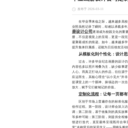
发布于 2026-03-11
在毕业季来临之际，越来越多高校师
业照虽然记录了瞬间，却难以承载多年
册设计公司
逐渐成为校园文化的重
册，不仅是视觉上的呈现，更是一段完
凝聚着成长的痕迹。如今，越来越多学
提升集体归属感，还能为日后校友活动
从模板化到个性化：设计思
过去，许多毕业纪念画册的设计仍停
内容也多以照片堆叠为主，缺少叙事逻
人心。而真正打动人的作品，往往源于
应运而生，其核心理念“以小见大”并
捉课堂上的一个眼神、操场边的一次击
放大，赋予它们被铭记的价值。
定制化流程
：让每一页都有
区别于市场上普遍存在的标准化服务
创作过程。第一阶段，设计师会深入访
调；第二阶段，基于收集到的真实故事
等多种可能；第三阶段，则提供全程修
馈进行迭代，直至最终呈现既符合审
觉”名称背后的深层含义——用镜头般