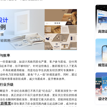
与效率
些普遍问题，如设计风格同质化严重、客户参与度低、交付周
看起来不错，但不够特别”。针对这些痛点，微距视觉引入了更高
，不再依赖通用模板，而是结合学生的真实经历撰写专属脚本；
业特色乃至班级氛围，避免“千人一面”的视觉疲劳。同时，通过
可随时查看各阶段成果，减少沟通成本，提升整体效率。
行业升级
提升，毕业纪念画册已不再只是“纪念品”，而逐渐演变为一种
终相信，真正的设计不应只追求形式美感，更应关注背后的情感
业生在翻阅时眼眶发热，那便是它最大的成功。若能持续坚持这
微距视觉
有望在重庆乃至全国范围内建立起品牌口碑，成为毕业