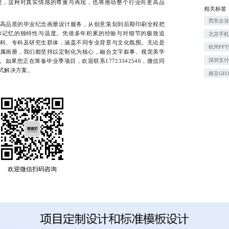
是，这种对真实情感的尊重与再现，也将推动整个行业向更高品
相关标签
西安企
品质的毕业纪念画册设计服务，从创意策划到后期印刷全程把
体记忆的独特性与温度。凭借多年积累的经验与对细节的极致追
北京手机
科、专科及研究生群体，涵盖不同专业背景与文化氛围。无论是
杭州PP
属画册，我们都坚持以定制化为核心，融合文字叙事、视觉美学
深圳支
如果您正在筹备毕业季项目，欢迎联系17723342546，微信同
式解决方案。
南京GE
欢迎微信扫码咨询