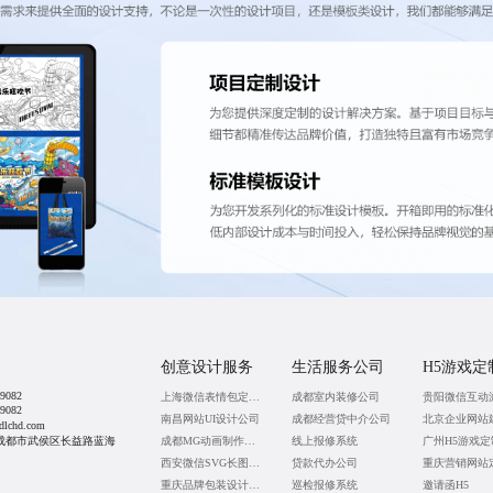
创意设计服务
生活服务公司
H5游戏定
9082
上海微信表情包定制公司
成都室内装修公司
9082
南昌网站UI设计公司
成都经营贷中介公司
北京企业网站
lchd.com
成都市武侯区长益路蓝海
成都MG动画制作公司
线上报修系统
广州H5游戏定
西安微信SVG长图设计
贷款代办公司
重庆营销网站
重庆品牌包装设计公司
巡检报修系统
邀请函H5