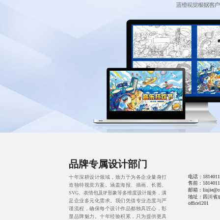
品牌专属设计部门
电话：
1814011
十年深耕设计领域，致力于为各企业量身打
售前：
1814011
造独特视觉方案。涵盖海报、插画、长图、
邮箱：liujie@cd
SVG、表情包及IP形象等多维度设计服务，满
地址：四川省
足企业多元化需求。我们凭借专业态度与严
office1201
谨流程，确保每个设计作品都独具匠心，彰
显品牌魅力。十年经验积累，只为提供更具