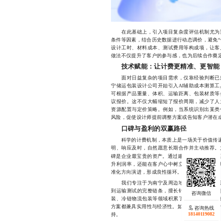
在此基础上，引入项目复杂度评估机制尤为重
条件等因素，结合历史数据进行动态调价，避免“
设计工时、材料成本、测试费用等构成项，让客
做法不仅提升了客户的参与感，也为后续合作奠
技术赋能：让计费更精准、更智能
面对日益复杂的项目需求，仅靠经验判断已难
宁储运包装设计公司开始引入AI辅助成本测算
可根据产品重量、体积、运输距离、包装材质等
议报价。这不仅大幅缩短了报价周期，减少了人
资源配置与定价策略。例如，当系统识别出某类
风险，促使设计师提前调整方案或告知客户潜在
口碑与盈利的双赢路径
科学的计费机制，本质上是一场关于价值传递的
明、响应及时，自然愿意长期合作并主动推荐。
碑是企业最宝贵的资产。通过建立可复制、可验
升利润率，还能在客户心中树立专业、可靠的品
准化方向演进，形成良性循环。
我们专注于为南宁及周边地区的企业提供全流
到运输测试的完整链条，擅长针对不同行业场景
装、冷链物流包装等领域积累了丰富经验。团队
方案都兼具实用性与经济性。如有需要，欢迎随时联系
咨询热线
18140119082
持。