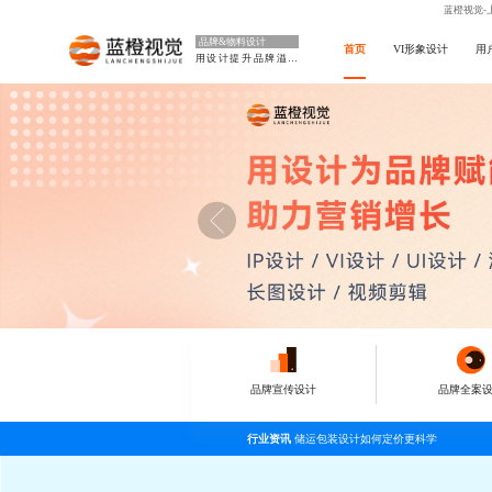
蓝橙视觉-
品牌&物料设计
首页
VI形象设计
用
用设计提升品牌溢价
品牌宣传设计
品牌全案
行业资讯
储运包装设计如何定价更科学