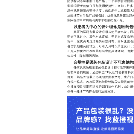
防伪标识等标准的日趋严格，一个科学合理的医
影响消费者的信任度与使用便捷性。当前，许多
求外观新颖而忽视辨识度，忽略老年人或视障人群
法规细节而导致产品被召回。这些现象暴露出部分
实际操作中对功能与美学平衡的把握不足。
以患者为中心的设计理念是医药包
真正的医药包装设计必须从使用者出发，而非
药盒字体过小、颜色对比度低、开启方式复杂等
程中，应优先考虑清晰的标签排布、高对比度色
者需长期服药的情况，可引入分时段药盒设计，
正是人性化设计在医药包装中的具体体现。这类
依从性，降低用药风险。
合规性是医药包装设计不可逾越的
任何脱离法规要求的包装设计都可能带来严重的
明书内容的规范，还是欧盟CE认证对包装材料
例如，药品外包装上必须包含批准文号、生产日
合统一格式。若在医药包装设计阶段未能提前整
企业在项目初期即建立跨部门协作机制，由注册
保每一处细节均符合现行法规标准。