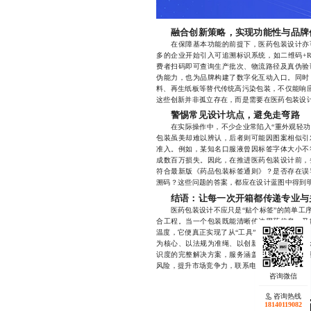
融合创新策略，实现功能性与品牌
在保障基本功能的前提下，医药包装设计亦可
多的企业开始引入可追溯标识系统，如二维码+R
费者扫码即可查询生产批次、物流路径及真伪验
伪能力，也为品牌构建了数字化互动入口。同时
料、再生纸板等替代传统高污染包装，不仅能响应
这些创新并非孤立存在，而是需要在医药包装设
警惕常见设计坑点，避免走弯路
在实际操作中，不少企业常陷入“重外观轻功能”
包装虽美却难以辨认，后者则可能因图案相似引
准入。例如，某知名口服液曾因标签字体大小不
成数百万损失。因此，在推进医药包装设计前，
符合最新版《药品包装标签通则》？是否存在误
溯码？这些问题的答案，都应在设计蓝图中得到
结语：让每一次开箱都传递专业与
医药包装设计不应只是“贴个标签”的简单工序
合工程。当一个包装既能清晰传达用药信息，又
温度，它便真正实现了从“工具”到“桥梁”的跃
为核心、以法规为准绳、以创新为驱动的服务理
识度的完整解决方案，服务涵盖从概念构思、原
风险，提升市场竞争力，联系电话18140119082
咨询热线
18140119082